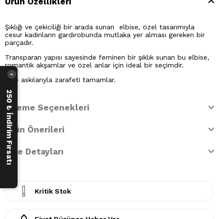
Ürün Özellikleri
Şıklığı ve çekiciliği bir arada sunan elbise, özel tasarımıyla
cesur kadınların gardırobunda mutlaka yer alması gereken bir
parçadır.
Transparan yapısı sayesinde feminen bir şıklık sunan bu elbise,
romantik akşamlar ve özel anlar için ideal bir seçimdir.
›
İnce askılarıyla zarafeti tamamlar.
250 ₺ İndirim Fırsatı
Ödeme Seçenekleri
Ürün Önerileri
İade Detayları
Kritik Stok
Fiyat Düşünce Haber Ver