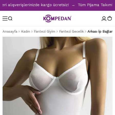
lışverişlerinizde kargo ücretsiz! → Tüm Pijama Takımlarında
Anasayfa
Kadın
Fantezi Giyim
Fantezi Gecelik