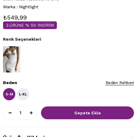
Marka
:
Nightlight
₺549,99
2.ÜRÜNE % 50 İNDİRİM
Renk Seçenekleri
Beden
Beden Rehberi
S-M
L-XL