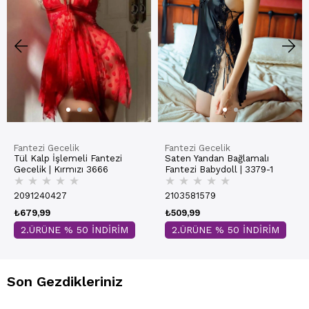
Fantezi Gecelik
Fantezi Gecelik
Tül Kalp İşlemeli Fantezi
Saten Yandan Bağlamalı
Gecelik | Kırmızı 3666
Fantezi Babydoll | 3379-1
★
★
★
★
★
★
★
★
★
★
2091240427
2103581579
₺679,99
₺509,99
2.ÜRÜNE % 50 İNDİRİM
2.ÜRÜNE % 50 İNDİRİM
Son Gezdikleriniz