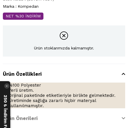
Marka
:
Kompedan
NET %30 İNDİRİM
Ürün stoklarımızda kalmamıştır.
Ürün Özellikleri
%100 Polyester
›
Yerli üretim.
Orijinal paketinde etiketleriyle birlikte gelmektedir.
250 ₺ İndirim Fırsatı
Üretiminde sağlığa zararlı hiçbir materyal
kullanılmamıştır.
Ürün Önerileri