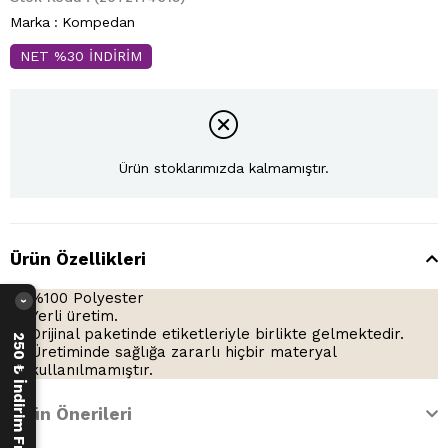
Marka
:
Kompedan
NET %30 İNDİRİM
Ürün stoklarımızda kalmamıştır.
Ürün Özellikleri
%100 Polyester
›
Yerli üretim.
Orijinal paketinde etiketleriyle birlikte gelmektedir.
250 ₺ İndirim Fırsatı
Üretiminde sağlığa zararlı hiçbir materyal
kullanılmamıştır.
Ürün Önerileri