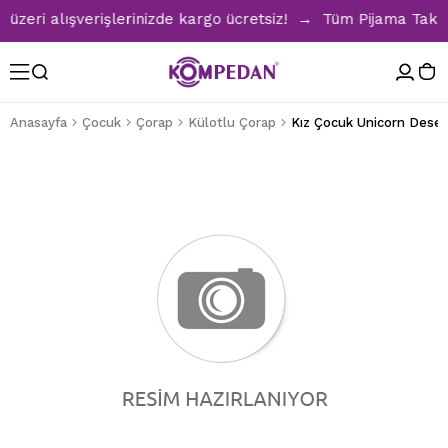
eri alışverişlerinizde kargo ücretsiz! → Tüm Pijama Takımla
Anasayfa
Çocuk
Çorap
Külotlu Çorap