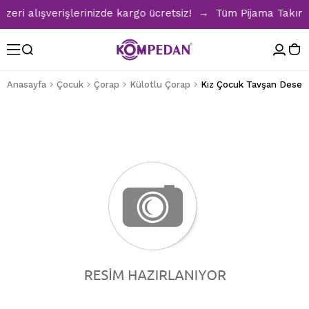
i alışverişlerinizde kargo ücretsiz! → Tüm Pijama Takımlar
Anasayfa
Çocuk
Çorap
Külotlu Çorap