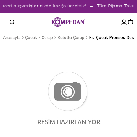
ri alışverişlerinizde kargo ücretsiz! → Tüm Pijama Takımlar
Anasayfa
Çocuk
Çorap
Külotlu Çorap