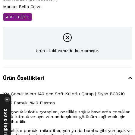
Marka
:
Bella Calze
4 AL 3 ÖDE
Ürün stoklarımızda kalmamıştır.
Ürün Özellikleri
Kız Çocuk Micro 140 den Soft Külotlu Çorap | Siyah BC8210
›
%90 Pamuk, %10 Elastan
250 ₺ İndirim Fırsatı
Kız çocuk külotlu çorapları, özellikle soğuk havalarda çocukları
sıcak tutmak ve aynı zamanda şık bir görünüm sağlamak için
tercih edilir.
Genellikle pamuk, mikrofiber, yün ya da bambu gibi yumuşak ve