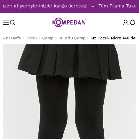
i alışverişlerinizde kargo ücretsiz! → Tüm Pijama Takımları
Anasayfa
Çocuk
Çorap
Külotlu Çorap