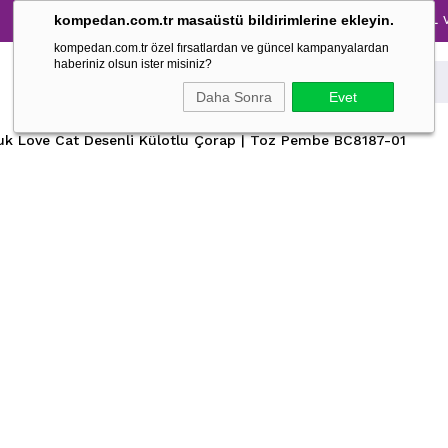
Tüm Pijama Takımlarında %30 İndirim → 1500 TL ve üze
kompedan.com.tr masaüstü bildirimlerine ekleyin.
kompedan.com.tr özel fırsatlardan ve güncel kampanyalardan
haberiniz olsun ister misiniz?
Daha Sonra
Evet
uk Love Cat Desenli Külotlu Çorap | Toz Pembe BC8187-01