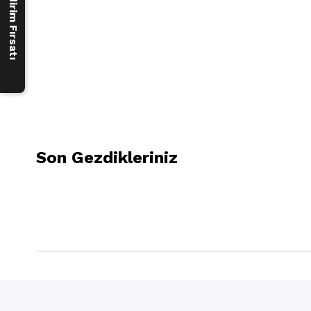
250 ₺ İndirim Fırsatı
Son Gezdikleriniz