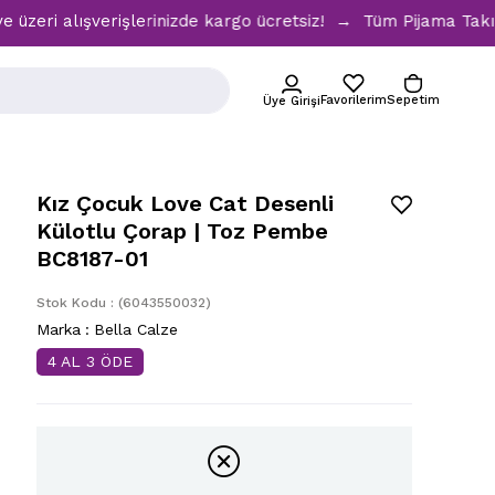
ri alışverişlerinizde kargo ücretsiz! → Tüm Pijama Takımlar
Favorilerim
Sepetim
Üye Girişi
Kız Çocuk Love Cat Desenli
Külotlu Çorap | Toz Pembe
BC8187-01
Stok Kodu
(6043550032)
Marka
:
Bella Calze
4 AL 3 ÖDE