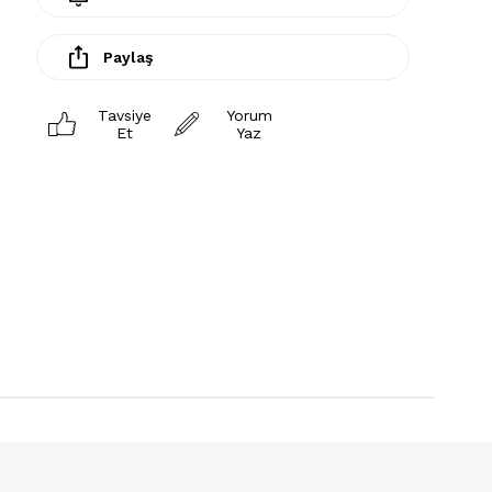
Paylaş
Tavsiye
Yorum
Et
Yaz