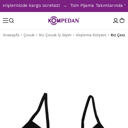
işlerinizde kargo ücretsiz! → Tüm Pijama Takımlarında %30 İ
Anasayfa
Çocuk
Kız Çocuk İç Giyim
Alıştırma Sütyeni
Kız Çocuk