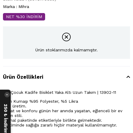
Marka
:
Mihra
NET %30 İNDİRİM
Ürün stoklarımızda kalmamıştır.
Ürün Özellikleri
Kız Çocuk Kadife Bisiklet Yaka Altı Uzun Takım | 13902-11
›
Ürün Kumaşı %95 Polyester, %5 Likra
Yerli üretim.
250 ₺ İndirim Fırsatı
Rahat ve konforu günün her anında yaşatan, eğlenceli bir ev
giyim stili.
Orijinal paketinde etiketleriyle birlikte gelmektedir.
Üretiminde sağlığa zararlı hiçbir materyal kullanılmamıştır.