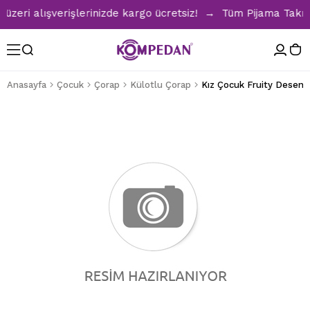
eri alışverişlerinizde kargo ücretsiz! → Tüm Pijama Takımla
Anasayfa
Çocuk
Çorap
Külotlu Çorap