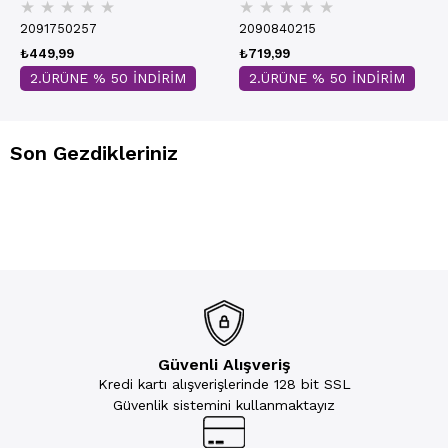
★
★
★
★
★
★
★
★
★
★
Takım | Siyah 3822
2091750257
2090840215
₺449,99
₺719,99
2.ÜRÜNE % 50 İNDİRİM
2.ÜRÜNE % 50 İNDİRİM
Son Gezdikleriniz
Güvenli Alışveriş
Kredi kartı alışverişlerinde 128 bit SSL
Güvenlik sistemini kullanmaktayız