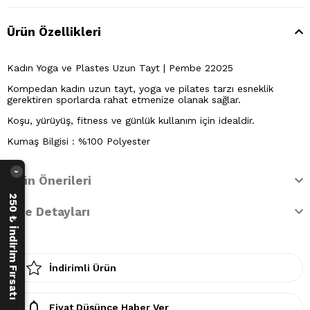
Ürün Özellikleri
Kadın Yoga ve Plastes Uzun Tayt | Pembe 22025
Kompedan kadın uzun tayt, yoga ve pilates tarzı esneklik
gerektiren sporlarda rahat etmenize olanak sağlar.
Koşu, yürüyüş, fitness ve günlük kullanım için idealdir.
Kumaş Bilgisi : %100 Polyester
›
Ürün Önerileri
250 ₺ İndirim Fırsatı
İade Detayları
İndirimli Ürün
Fiyat Düşünce Haber Ver