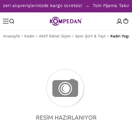
i alışverişlerinizde kargo ücretsiz! → Tüm Pijama Takımlar
Anasayfa
Kadın
Aktif Rahat Giyim
Spor Şort & Tayt
Kadın Yoga