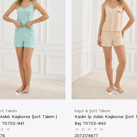
ort Takımı
Kapri & Şort Takımı
Askılı Kaşkorse Şort Takım |
Kadın İp Askılı Kaşkorse Şort 
i 70702-941
Bej 70702-943
★
★
★
★
★
★
★
676
2072176677