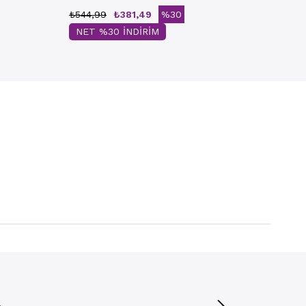
₺544,99
₺381,49
%30
NET %30 İNDİRİM