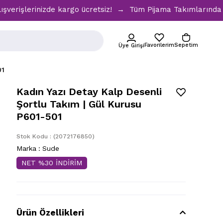
erinizde kargo ücretsiz! → Tüm Pijama Takımlarında %30 İndi
Favorilerim
Sepetim
Üye Girişi
01
Kadın Yazı Detay Kalp Desenli
Şortlu Takım | Gül Kurusu
P601-501
Stok Kodu
(2072176850)
Marka
:
Sude
NET %30 İNDİRİM
Ürün Özellikleri