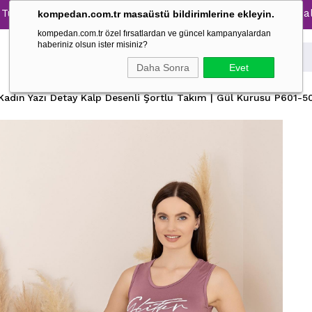
ama Takımlarında %30 İndirim → 1500 TL ve üzeri alışverişl
kompedan.com.tr masaüstü bildirimlerine ekleyin.
kompedan.com.tr özel fırsatlardan ve güncel kampanyalardan
haberiniz olsun ister misiniz?
Daha Sonra
Evet
Kadın Yazı Detay Kalp Desenli Şortlu Takım | Gül Kurusu P601-5