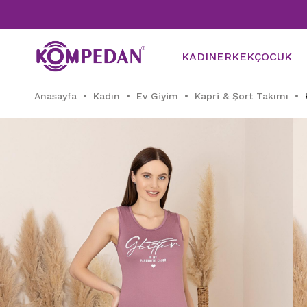
Tüm Pij
KADIN
ERKEK
ÇOCUK
Anasayfa
Kadın
Ev Giyim
Kapri & Şort Takımı