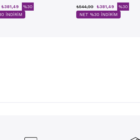
₺381,49
%30
₺544,99
₺381,49
%30
0 İNDİRİM
NET %30 İNDİRİM