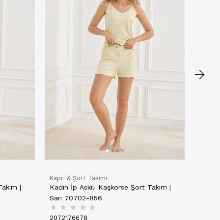
Haki 
★
★
20721
₺544,
NET
Kapri & Şort Takımı
Takım |
Kadın İp Askılı Kaşkorse Şort Takım |
Sarı 70702-856
★
★
★
★
★
2072176678