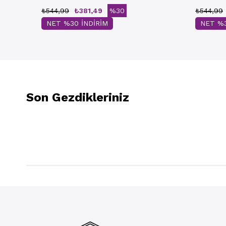
₺544,99
₺381,49
%30
₺544,99
NET %30 İNDİRİM
NET %3
Son Gezdikleriniz