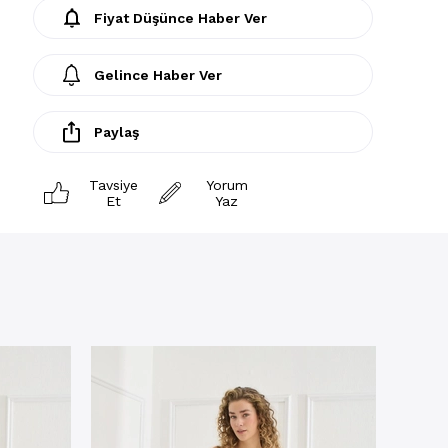
Fiyat Düşünce Haber Ver
Gelince Haber Ver
Paylaş
Tavsiye
Yorum
Et
Yaz
Kapri 
Kadın 