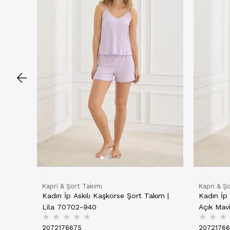
Kapri & Şort Takımı
Kapri & Ş
Kadın İp Askılı Kaşkorse Şort Takım |
Kadın İp 
Lila 70702-940
Açık Mav
★
★
★
★
★
★
★
★
2072176675
2072176