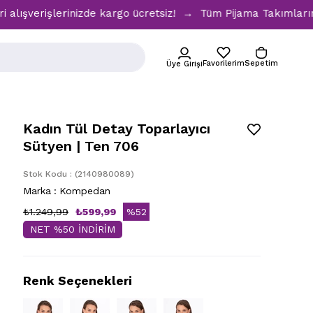
işlerinizde kargo ücretsiz! → Tüm Pijama Takımlarında %30 İ
Favorilerim
Sepetim
Üye Girişi
Kadın Tül Detay Toparlayıcı
Sütyen | Ten 706
Stok Kodu
(2140980089)
Marka
:
Kompedan
₺1.249,99
₺599,99
%
52
NET %50 İNDİRİM
İndirim
Renk Seçenekleri