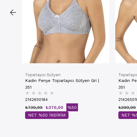
Toparlayıcı Sütyen
Toparlayı
Kadın Penye Toparlayıcı Sütyen Gri |
Kadın Pe
351
351
★
★
★
★
★
★
★
★
2142650184
21426501
₺739,99
₺370,00
%50
₺399,99
NET %50 İNDİRİM
NET %5