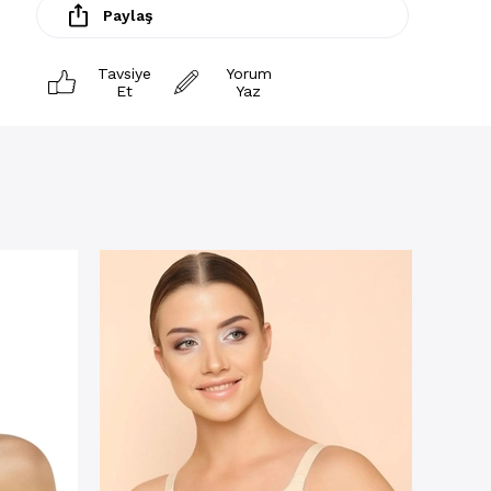
Paylaş
Tavsiye
Yorum
Et
Yaz
Toparl
Mikro 
Siyah
★
★
21426
₺1.199
NET