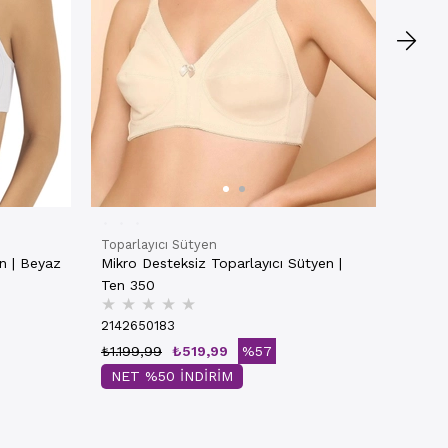
Toparlayıcı Sütyen
n | Beyaz
Mikro Desteksiz Toparlayıcı Sütyen |
Ten 350
★
★
★
★
★
2142650183
₺1.199,99
₺519,99
%57
NET %50 İNDİRİM