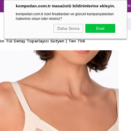
Pijama Takımlarında %30 İndirim → 1500 TL ve üzeri alışver
kompedan.com.tr masaüstü bildirimlerine ekleyin.
kompedan.com.tr özel fırsatlardan ve güncel kampanyalardan
haberiniz olsun ister misiniz?
Daha Sonra
Evet
ın Tül Detay Toparlayıcı Sütyen | Ten 706