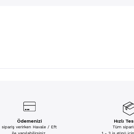
Ödemenizi
Hızlı Te
sipariş verirken Havale / Eft
Tüm sipariş
ile yapılabilirsiniz.
1 - 3 iş günü iç