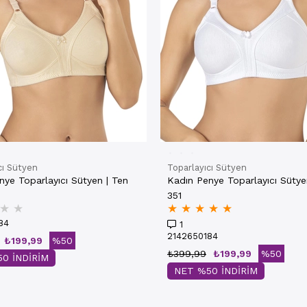
cı Sütyen
Toparlayıcı Sütyen
nye Toparlayıcı Sütyen | Ten
Kadın Penye Toparlayıcı Sütye
351
★
★
★
★
★
★
★
84
1
2142650184
₺199,99
%50
₺399,99
₺199,99
%50
0 İNDİRİM
NET %50 İNDİRİM