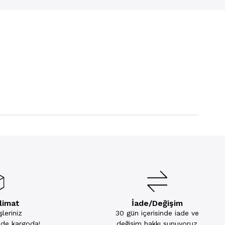
slimat
İade/Değişim
leriniz
30 gün içerisinde iade ve
inde kargoda!
değişim hakkı sunuyoruz