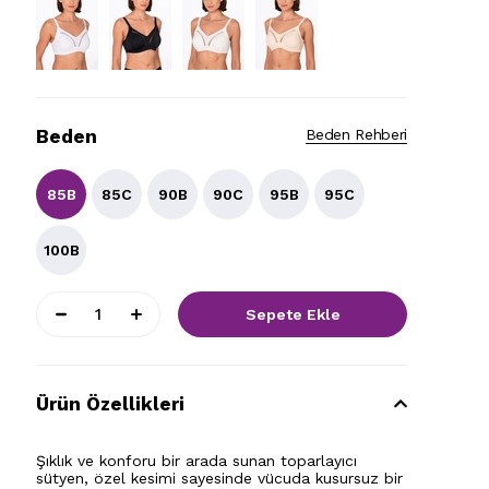
Beden
Beden Rehberi
85B
85C
90B
90C
95B
95C
100B
Ürün Özellikleri
Şıklık ve konforu bir arada sunan toparlayıcı
sütyen, özel kesimi sayesinde vücuda kusursuz bir