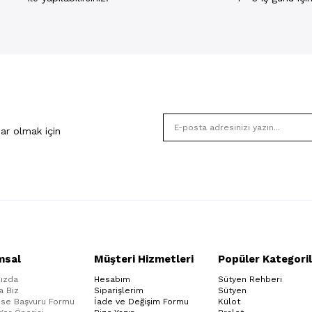
ar olmak için
msal
Müşteri Hizmetleri
Popüler Kategoril
ızda
Hesabım
Sütyen Rehberi
a Biz
Siparişlerim
Sütyen
ise Başvuru Formu
İade ve Değişim Formu
Külot