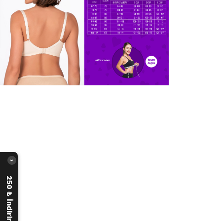
›
250 ₺ İndirim Fırsatı