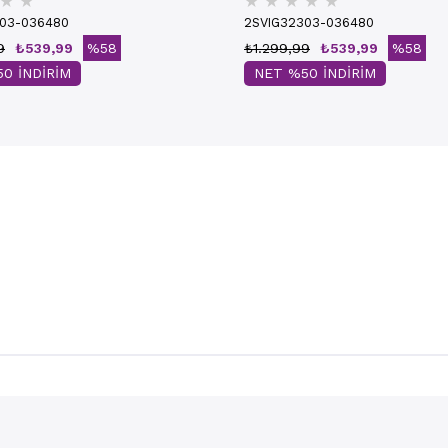
★
★
★
★
★
★
★
303-036480
2SVIG32303-036480
9
₺539,99
%58
₺1.299,99
₺539,99
%58
0 İNDİRİM
NET %50 İNDİRİM