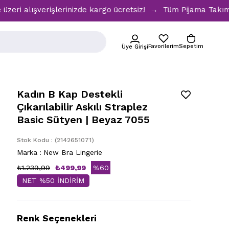
verişlerinizde kargo ücretsiz! → Tüm Pijama Takımlarında %
Favorilerim
Sepetim
Üye Girişi
Kadın B Kap Destekli
Çıkarılabilir Askılı Straplez
Basic Sütyen | Beyaz 7055
Stok Kodu
(2142651071)
Marka
:
New Bra Lingerie
₺1.239,99
₺499,99
%
60
NET %50 İNDİRİM
İndirim
Renk Seçenekleri