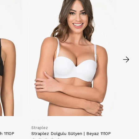
Strapl
Kadın 
Strapl
★
★
21426
₺1.23
NET
Straplez
h 1110P
Straplez Dolgulu Sütyen | Beyaz 1110P