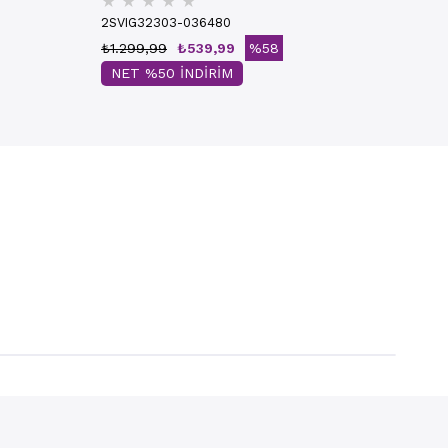
★
★
★
★
★
2SVIG32303-036480
₺1.299,99
₺539,99
%58
NET %50 İNDİRİM