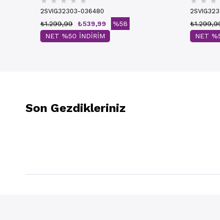
★
★
★
★
★
★
★
★
2SVIG32303-036480
2SVIG32
₺1.299,99
₺539,99
%58
₺1.299,9
NET %50 İNDİRİM
NET %5
Son Gezdikleriniz