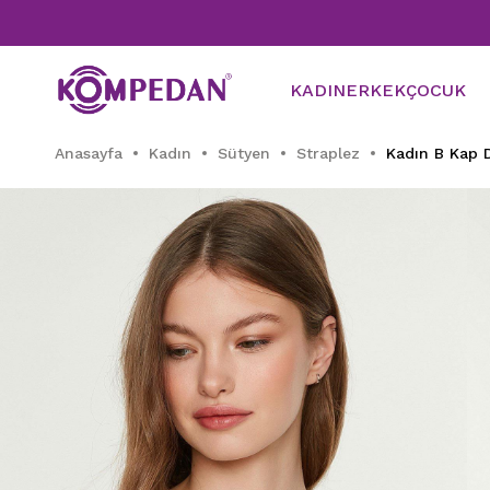
KADIN
ERKEK
ÇOCUK
Anasayfa
Kadın
Sütyen
Straplez
Kadın B Kap D