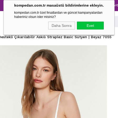
Tüm Pijama Takımlarında %30 İndirim → 1500 TL ve üzeri alış
kompedan.com.tr masaüstü bildirimlerine ekleyin.
kompedan.com.tr özel fırsatlardan ve güncel kampanyalardan
haberiniz olsun ister misiniz?
Daha Sonra
Evet
estekli Çıkarılabilir Askılı Straplez Basic Sütyen | Beyaz 7055