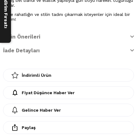
250 ₺ İndirim Fırsatı
Geniş bel bandı ve elastik yapısıyla gün boyu hareket özgürlüğü
sunar.
Evde rahatlığın ve stilin tadını çıkarmak isteyenler için ideal bir
seçim!
Ürün Önerileri
İade Detayları
İndirimli Ürün
Fiyat Düşünce Haber Ver
Gelince Haber Ver
Paylaş