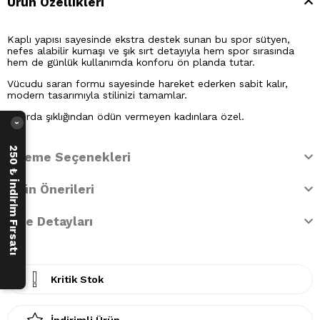
Ürün Özellikleri
Kaplı yapısı sayesinde ekstra destek sunan bu spor sütyen,
nefes alabilir kumaşı ve şık sırt detayıyla hem spor sırasında
hem de günlük kullanımda konforu ön planda tutar.
Vücudu saran formu sayesinde hareket ederken sabit kalır,
modern tasarımıyla stilinizi tamamlar.
Sporda şıklığından ödün vermeyen kadınlara özel.
›
250 ₺ İndirim Fırsatı
Ödeme Seçenekleri
Ürün Önerileri
İade Detayları
Kritik Stok
İndirimli Ürün