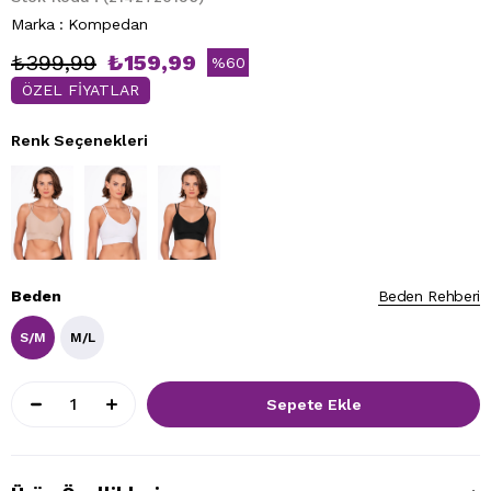
Marka
:
Kompedan
₺399,99
₺159,99
%
60
ÖZEL FİYATLAR
İndirim
Renk Seçenekleri
Beden
Beden Rehberi
S/M
M/L