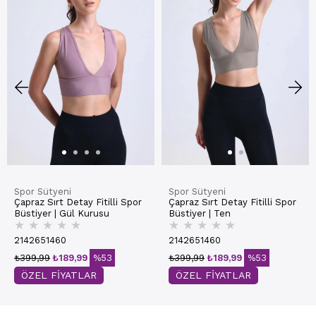
Spor Sütyeni
Spor Sütyeni
Çapraz Sırt Detay Fitilli Spor
Çapraz Sırt Detay Fitilli Spor
Büstiyer | Gül Kurusu
Büstiyer | Ten
★
★
★
★
★
★
★
★
★
★
2142651460
2142651460
₺399,99
₺189,99
%53
₺399,99
₺189,99
%53
ÖZEL FİYATLAR
ÖZEL FİYATLAR