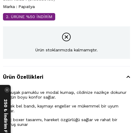
Marka
:
Papatya
2. ÜRÜNE %50 İNDİRİM
Ürün stoklarımızda kalmamıştır.
Ürün Özellikleri
›
Yumuşak pamuklu ve modal kumaşı, cildinize nazikçe dokunur
ve gün boyu konfor sağlar.
250 ₺ İndirim Fırsatı
Esnek bel bandı, kaymayı engeller ve mükemmel bir uyum
sunar.
Şort boxer tasarımı, hareket özgürlüğü sağlar ve rahat bir
oturuş sunar