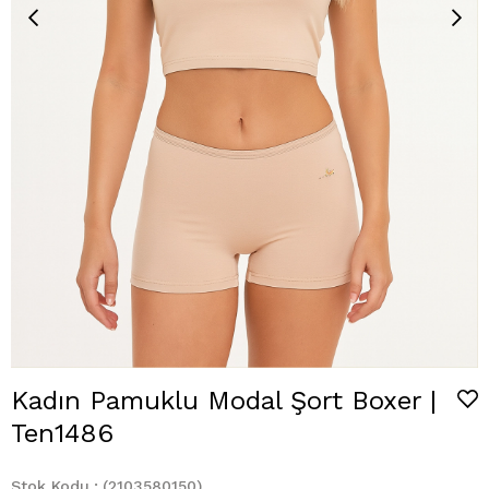
Kadın Pamuklu Modal Şort Boxer |
Ten1486
Stok Kodu
(2103580150)