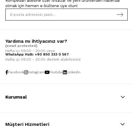
Kompedan ailesine özel fırsatlar ve yeni ürünlerden haberdar
olmak için
hemen e-bültene üye olun!
Yardıma mı ihtiyacınız var?
[email protected]
Hafta içi 09:00 - 20:00 veya
WhatsApp Hattı +90 850 333 0 567
Hafta içi 09:00 - 20:00 destek alabilirsiniz
Facebook
Instagram
Youtube
Linkedin
Kurumsal
Müşteri Hizmetleri