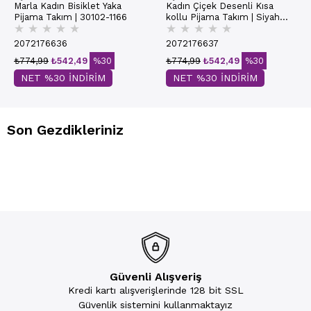
Marla Kadın Bisiklet Yaka
Kadın Çiçek Desenli Kısa
Pijama Takım | 30102-1166
kollu Pijama Takım | Siyah
★
★
★
★
★
★
★
★
★
★
30102-1167
2072176636
2072176637
₺774,99
₺542,49
%30
₺774,99
₺542,49
%30
NET %30 İNDİRİM
NET %30 İNDİRİM
Son Gezdikleriniz
Güvenli Alışveriş
Kredi kartı alışverişlerinde 128 bit SSL
Güvenlik sistemini kullanmaktayız