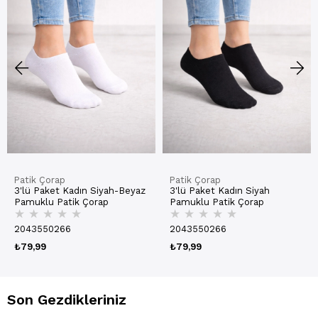
Patik Çorap
Patik Çorap
3'lü Paket Kadın Siyah-Beyaz
3'lü Paket Kadın Siyah
Pamuklu Patik Çorap
Pamuklu Patik Çorap
★
★
★
★
★
★
★
★
★
★
2043550266
2043550266
₺79,99
₺79,99
Son Gezdikleriniz