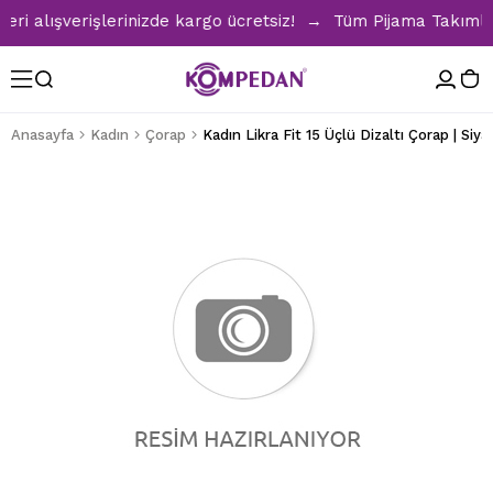
alışverişlerinizde kargo ücretsiz! → Tüm Pijama Takımların
Anasayfa
Kadın
Çorap
Kadın Likra Fit 15 Üçlü Dizaltı Çorap | Siya