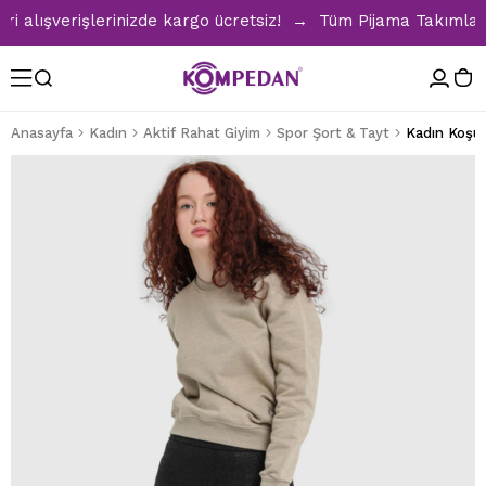
alışverişlerinizde kargo ücretsiz! → Tüm Pijama Takımlarınd
Anasayfa
Kadın
Aktif Rahat Giyim
Spor Şort & Tayt
Kadın Koşuc