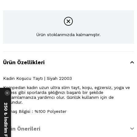
Ürün stoklarımızda kalmamıştır.
Ürün Özellikleri
Kadın Koşucu Taytı | Siyah 22003
Kompedan kadın uzun ultra slim tayt, koşu, egzersiz, yoga ve
fitness gibi sporlarda şıklığınızı başarılı bir şekilde
›
tamamlamanıza yardımcı olur. Günlük kullanım için de
uygundur.
250 ₺ İndirim Fırsatı
Kumaş Bilgisi : %100 Polyester
Ürün Önerileri