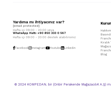
Yardıma mı ihtiyacınız var?
Kuru
[email protected]
Hafta içi 09:00 - 20:00 veya
Hakkım
WhatsApp Hattı +90 850 333 0 567
Basınd
Hafta içi 09:00 - 20:00 destek alabilirsiniz
Franch
Kiralık
Mağaza
Facebook
Instagram
Youtube
Linkedin
Franch
Blog
© 2024 KOMPEDAN. bir (Onbir Perakende MağazacılıK A.Ş) mar