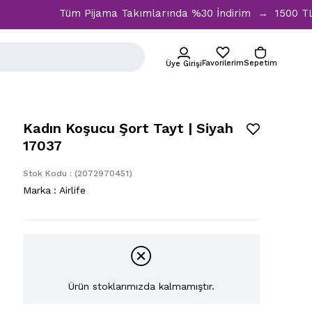
Tüm Pijama Takımlarında %30 İndirim → 1500 TL ve üz
Favorilerim
Sepetim
Üye Girişi
Kadın Koşucu Şort Tayt | Siyah
17037
Stok Kodu
(2072970451)
Marka
:
Airlife
Ürün stoklarımızda kalmamıştır.