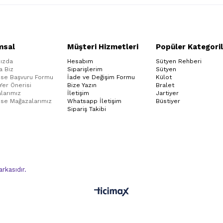
msal
Müşteri Hizmetleri
Popüler Kategoril
ızda
Hesabım
Sütyen Rehberi
a Biz
Siparişlerim
Sütyen
ise Başvuru Formu
İade ve Değişim Formu
Külot
 Yer Önerisi
Bize Yazın
Bralet
larımız
İletişim
Jartiyer
ise Mağazalarımız
Whatsapp İletişim
Büstiyer
Sipariş Takibi
kasıdır.