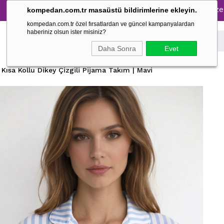
ijama Takımlarında %30 İndirim → 1500 TL ve üzeri alışveri
kompedan.com.tr masaüstü bildirimlerine ekleyin.
kompedan.com.tr özel fırsatlardan ve güncel kampanyalardan
haberiniz olsun ister misiniz?
Daha Sonra
Evet
 Kısa Kollu Dikey Çizgili Pijama Takım | Mavi