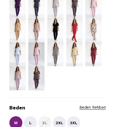
Beden
Beden Rehberi
M
L
XL
2XL
3XL