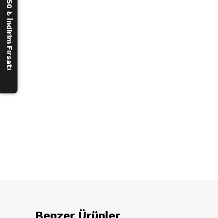
250 ₺ İndirim Fırsatı
Benzer Ürünler