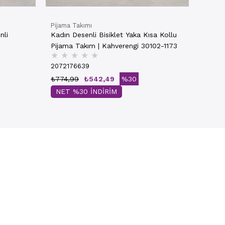
Pijama Takımı
nli
Kadın Desenli Bisiklet Yaka Kısa Kollu
Pijama Takım | Kahverengi 30102-1173
★
★
★
★
★
2072176639
₺774,99
₺542,49
%30
NET %30 İNDİRİM