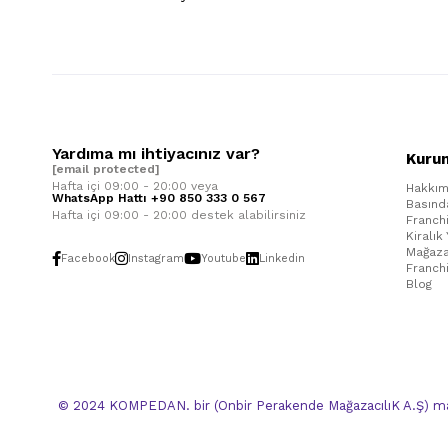
Yardıma mı ihtiyacınız var?
Kuru
[email protected]
Hafta içi 09:00 - 20:00 veya
Hakkım
WhatsApp Hattı +90 850 333 0 567
Basınd
Hafta içi 09:00 - 20:00 destek alabilirsiniz
Franch
Kiralık
Mağaza
Facebook
Instagram
Youtube
Linkedin
Franch
Blog
© 2024 KOMPEDAN. bir (Onbir Perakende MağazacılıK A.Ş) mar