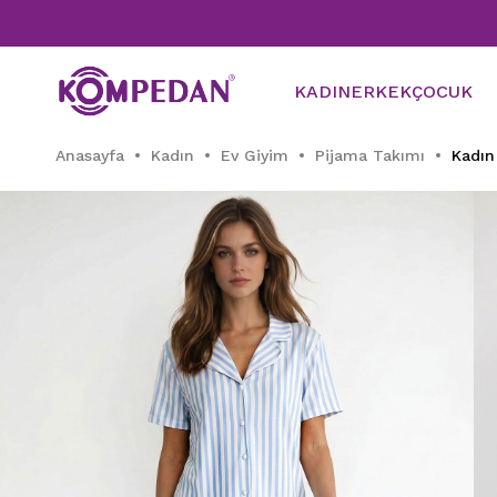
Tüm P
KADIN
ERKEK
ÇOCUK
Anasayfa
Kadın
Ev Giyim
Pijama Takımı
Kadın