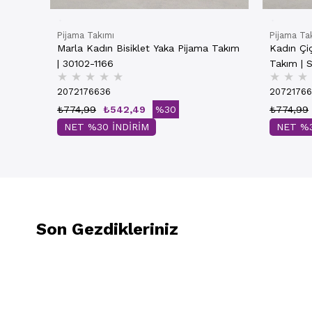
Pijama Takımı
Pijama Ta
Marla Kadın Bisiklet Yaka Pijama Takım
Kadın Çiçe
| 30102-1166
Takım | 
★
★
★
★
★
★
★
★
2072176636
20721766
₺774,99
₺542,49
%30
₺774,99
NET %30 İNDİRİM
NET %3
Son Gezdikleriniz