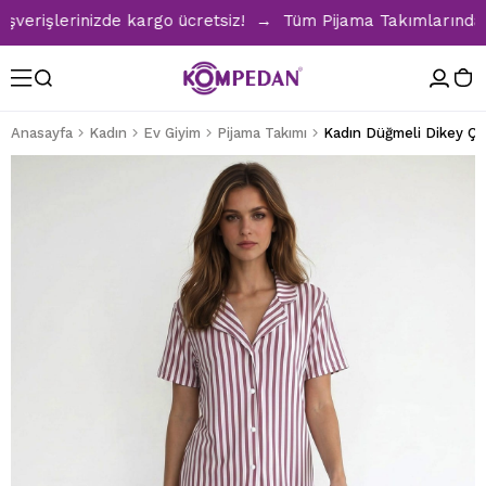
rişlerinizde kargo ücretsiz! → Tüm Pijama Takımlarında %30 
Anasayfa
Kadın
Ev Giyim
Pijama Takımı