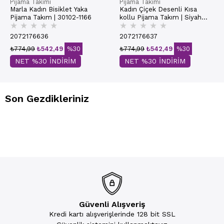
Pijama Takımı
Pijama Takımı
Marla Kadın Bisiklet Yaka
Kadın Çiçek Desenli Kısa
Pijama Takım | 30102-1166
kollu Pijama Takım | Siyah
★
★
★
★
★
★
★
★
★
★
30102-1167
2072176636
2072176637
₺774,99
₺542,49
%30
₺774,99
₺542,49
%30
NET %30 İNDİRİM
NET %30 İNDİRİM
Son Gezdikleriniz
Güvenli Alışveriş
Kredi kartı alışverişlerinde 128 bit SSL