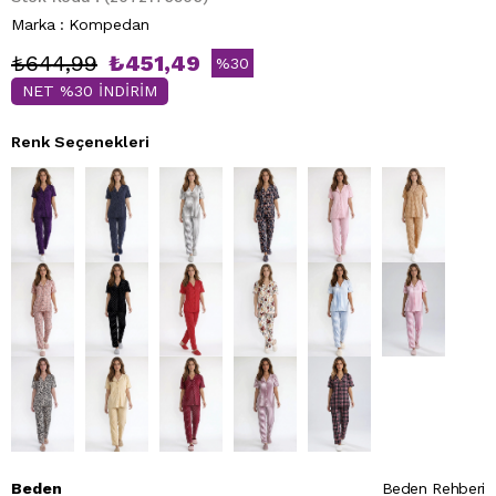
Marka
:
Kompedan
₺644,99
₺451,49
%
30
NET %30 İNDİRİM
İndirim
Renk Seçenekleri
Beden
Beden Rehberi