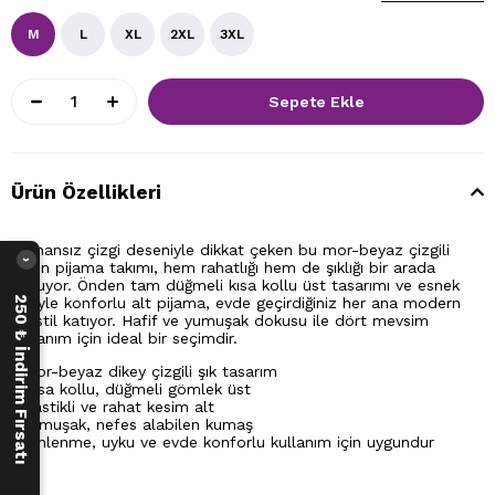
M
L
XL
2XL
3XL
Ürün Özellikleri
Zamansız çizgi deseniyle dikkat çeken bu mor-beyaz çizgili
›
kadın pijama takımı, hem rahatlığı hem de şıklığı bir arada
sunuyor. Önden tam düğmeli kısa kollu üst tasarımı ve esnek
beliyle konforlu alt pijama, evde geçirdiğiniz her ana modern
250 ₺ İndirim Fırsatı
bir stil katıyor. Hafif ve yumuşak dokusu ile dört mevsim
kullanım için ideal bir seçimdir.
• Mor-beyaz dikey çizgili şık tasarım
• Kısa kollu, düğmeli gömlek üst
• Lastikli ve rahat kesim alt
• Yumuşak, nefes alabilen kumaş
• Dinlenme, uyku ve evde konforlu kullanım için uygundur