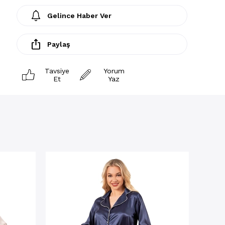
Gelince Haber Ver
Paylaş
Tavsiye
Yorum
Et
Yaz
Pijama
Biyel
Pijam
★
★