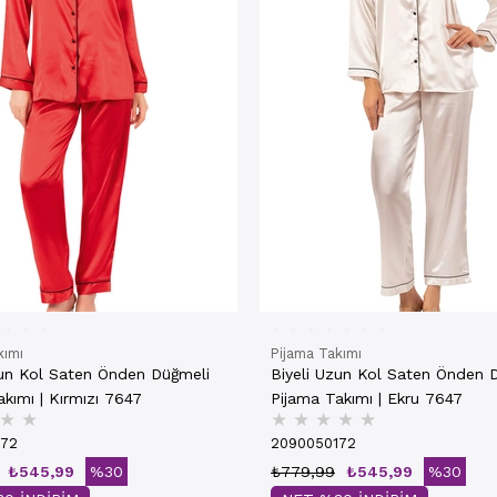
kımı
Pijama Takımı
zun Kol Saten Önden Düğmeli
Biyeli Uzun Kol Saten Önden 
kımı | Kırmızı 7647
Pijama Takımı | Ekru 7647
★
★
★
★
★
★
★
172
2090050172
₺545,99
%30
₺779,99
₺545,99
%30