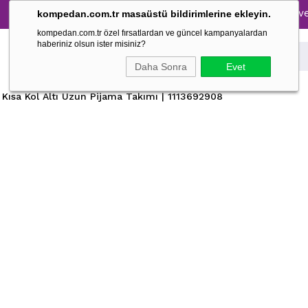
Tüm Pijama Takımlarında %30 İndirim → 1500 TL ve üzeri a
kompedan.com.tr masaüstü bildirimlerine ekleyin.
kompedan.com.tr özel fırsatlardan ve güncel kampanyalardan
haberiniz olsun ister misiniz?
Daha Sonra
Evet
 Kısa Kol Altı Uzun Pijama Takımı | 1113692908