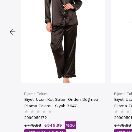
Pijama Takımı
Pijama Ta
Biyeli Uzun Kol Saten Önden Düğmeli
Biyeli U
Pijama Takımı | Siyah 7647
Pijama Ta
★
★
★
★
★
★
★
★
2090050172
2090050
₺779,99
₺545,99
%30
₺779,99