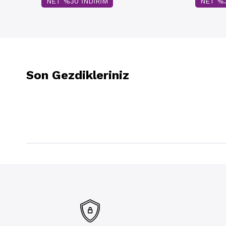
NET %30 İNDİRİM
NET %3
Son Gezdikleriniz