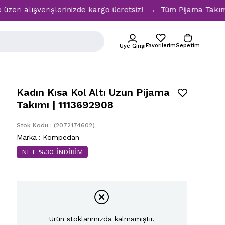
lışverişlerinizde kargo ücretsiz! → Tüm Pijama Takımlarınd
Favorilerim
Sepetim
Üye Girişi
Kadın Kısa Kol Altı Uzun Pijama
Takımı | 1113692908
Stok Kodu
(2072174602)
Marka
:
Kompedan
NET %30 İNDİRİM
Ürün stoklarımızda kalmamıştır.