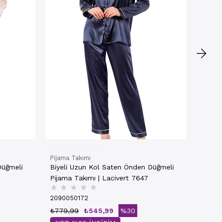
20900
₺779,
NET
Pijama Takımı
Düğmeli
Biyeli Uzun Kol Saten Önden Düğmeli
Pijama Takımı | Lacivert 7647
★
★
★
★
★
2090050172
₺779,99
₺545,99
%30