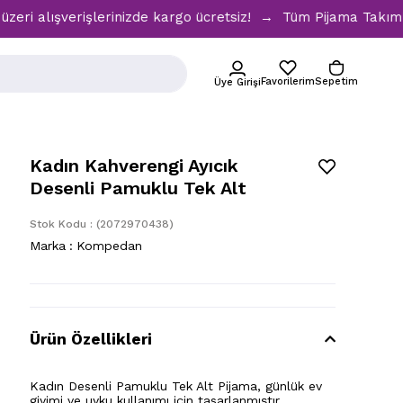
alışverişlerinizde kargo ücretsiz! → Tüm Pijama Takımlarınd
Favorilerim
Sepetim
Üye Girişi
Kadın Kahverengi Ayıcık
Desenli Pamuklu Tek Alt
Stok Kodu
(2072970438)
Marka
:
Kompedan
Ürün Özellikleri
Kadın Desenli Pamuklu Tek Alt Pijama, günlük ev
giyimi ve uyku kullanımı için tasarlanmıştır.