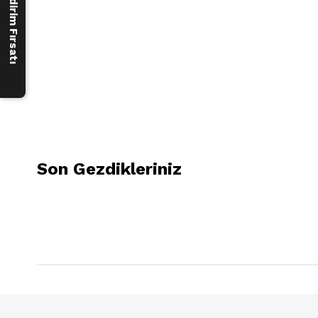
250 ₺ İndirim Fırsatı
Son Gezdikleriniz