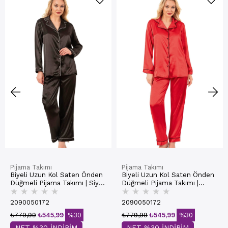
Pijama Takımı
Pijama Takımı
Biyeli Uzun Kol Saten Önden
Biyeli Uzun Kol Saten Önden
Düğmeli Pijama Takımı | Siyah
Düğmeli Pijama Takımı |
★
★
★
★
★
★
★
★
★
★
7647
Kırmızı 7647
2090050172
2090050172
₺779,99
₺545,99
%30
₺779,99
₺545,99
%30
NET %30 İNDİRİM
NET %30 İNDİRİM