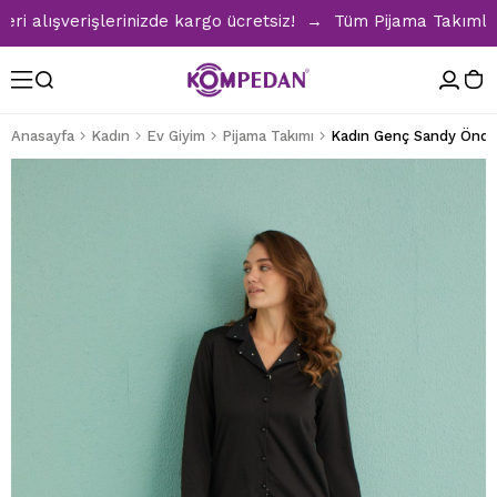
lışverişlerinizde kargo ücretsiz! → Tüm Pijama Takımlarınd
Anasayfa
Kadın
Ev Giyim
Pijama Takımı