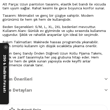
Alt Parça: Uzun pantolon tasarımı, elastik bel bandı ile vücuda
tam uyum sağlar. Rahat kesimi ile gece boyunca konfor sunar.
Tasarım: Minimalist ve genç bir çizgiye sahiptir. Modern
görünümü ile hem şık hem de kullanışlıdır.
Beden Seçenekleri: S/M, L, XL, 2XL bedenleri mevcuttur.
Kullanım Alanı: Günlük ev giyiminde ve uyku sırasında kullanıma
uygundur. Şıklık ve rahatlık arayanlar için ideal bir seçimdir.
Bakım Talimatları: Makinede hassas programda yıkanabilir.
Uzun ömürlü kullanım için düşük sıcaklıkta yıkama önerilir.
›
Kadın Genç Sandy Önden Düğmeli Uzun Kollu Pijama Takımı,
250 ₺ İndirim Fırsatı
klasik ve zarif tasarımıyla her yaş grubuna hitap eder. Hem
konfor hem de şıklık sunan yapısıyla evde keyifli anlar
geçirmenize olanak tanır.
Ürün Önerileri
İade Detayları
İndirimli Ürün