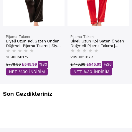
Pijama Takımı
Pijama Takımı
Biyeli Uzun Kol Saten Önden
Biyeli Uzun Kol Saten Önden
Düğmeli Pijama Takımı | Siyah
Düğmeli Pijama Takımı |
★
★
★
★
★
★
★
★
★
★
7647
Kırmızı 7647
2090050172
2090050172
₺779,99
₺545,99
%30
₺779,99
₺545,99
%30
NET %30 İNDİRİM
NET %30 İNDİRİM
Son Gezdikleriniz