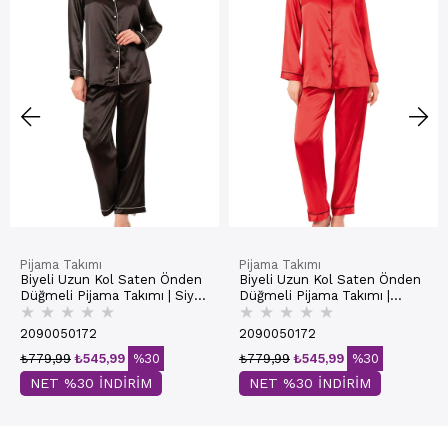
Pijama Takımı
Pijama Takımı
Biyeli Uzun Kol Saten Önden
Biyeli Uzun Kol Saten Önden
Düğmeli Pijama Takımı | Siyah
Düğmeli Pijama Takımı |
★
★
★
★
★
★
★
★
★
★
7647
Kırmızı 7647
2090050172
2090050172
₺779,99
₺545,99
%30
₺779,99
₺545,99
%30
NET %30 İNDİRİM
NET %30 İNDİRİM