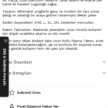
Alt Parça: Uzun pantolon tasarımı, rahat kesimi ve elastik bel
bandı ile hareket özgürlüğü sağlar.
Tasarım: Minimalist çizgilerle genç ve modern bir tarz sunar.
Şıklığı ve rahatlığı bir araya getiren tasarımıyla dikkat çeker.
Beden Seçenekleri: S/M, L, XL, 2XL bedenleri mevcuttur.
Bakım Talimatları: Makinede yıkanabilir. Uzun ömürlü kullanım
için düşük sıcaklıkta yıkama ve ütü önerilir.
Kadın Genç Milan Bisiklet Yaka Uzun Kollu Pijama Takımı, evde
›
rahatlıkla kullanabileceğiniz, şık ve konforlu bir seçenek sunar.
Hem günlük kullanım hem de uyku için idealdir.
250 ₺ İndirim Fırsatı
Ürün Önerileri
İade Detayları
İndirimli Ürün
Fiyat Düşünce Haber Ver