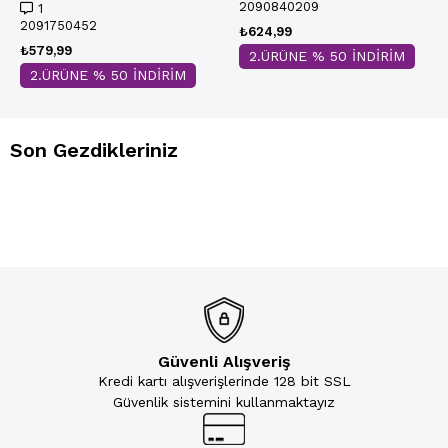
2090840209
1
2091750452
₺624,99
₺579,99
2.ÜRÜNE % 50 İNDİRİM
2.ÜRÜNE % 50 İNDİRİM
Son Gezdikleriniz
Güvenli Alışveriş
Kredi kartı alışverişlerinde 128 bit SSL
Güvenlik sistemini kullanmaktayız