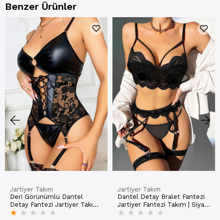
Benzer Ürünler
Jartiyer Takım
Jartiyer Takım
Deri Görünümlü Dantel
Dantel Detay Bralet Fantezi
Detay Fantezi Jartiyer Takım |
Jartiyer Fantezi Takım | Siyah
★
★
★
★
★
★
★
★
★
★
Siyah 3764
3767