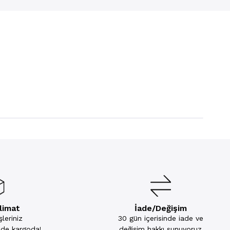
slimat
İade/Değişim
leriniz
30 gün içerisinde iade ve
inde kargoda!
değişim hakkı sunuyoruz