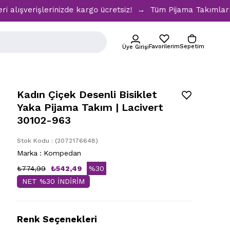
rişlerinizde kargo ücretsiz! → Tüm Pijama Takımlarında %30 
Favorilerim
Sepetim
Üye Girişi
Kadın Çiçek Desenli Bisiklet
Yaka Pijama Takım | Lacivert
30102-963
Stok Kodu
(2072176648)
Marka
:
Kompedan
₺774,99
₺542,49
%
30
NET %30 İNDİRİM
İndirim
Renk Seçenekleri