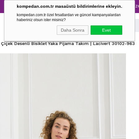
m Pijama Takımlarında %30 İndirim → 1500 TL ve üzeri alışve
kompedan.com.tr masaüstü bildirimlerine ekleyin.
kompedan.com.tr özel fırsatlardan ve güncel kampanyalardan
haberiniz olsun ister misiniz?
Daha Sonra
Evet
 Çiçek Desenli Bisiklet Yaka Pijama Takım | Lacivert 30102-963