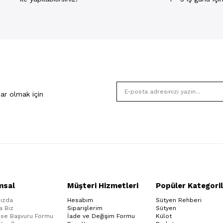
ar olmak için
msal
Müşteri Hizmetleri
Popüler Kategoril
ızda
Hesabım
Sütyen Rehberi
a Biz
Siparişlerim
Sütyen
ise Başvuru Formu
İade ve Değişim Formu
Külot