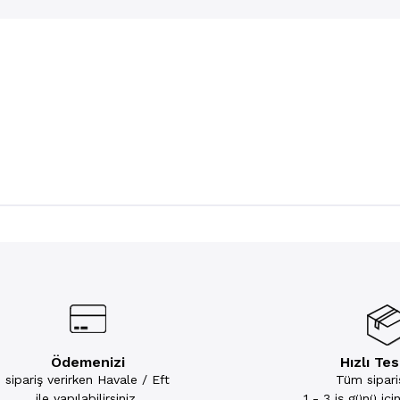
Ödemenizi
Hızlı Te
sipariş verirken Havale / Eft
Tüm sipariş
ile yapılabilirsiniz.
1 - 3 iş günü iç