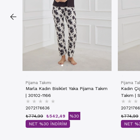
Pijama Takımı
Pijama Ta
Marla Kadın Bisiklet Yaka Pijama Takım
Kadın Çiçe
| 30102-1166
Takım | 
★
★
★
★
★
★
★
★
2072176636
20721766
₺774,99
₺542,49
%30
₺774,99
NET %30 İNDİRİM
NET %3