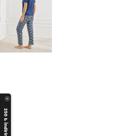
›
250 ₺ İndirim Fırsatı