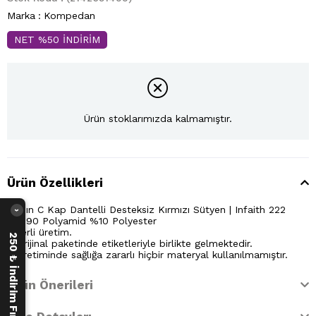
Marka
:
Kompedan
NET %50 İNDİRİM
Ürün stoklarımızda kalmamıştır.
Ürün Özellikleri
Kadın C Kap Dantelli Desteksiz Kırmızı Sütyen | Infaith 222
›
* %90 Polyamid %10 Polyester
* Yerli üretim.
250 ₺ İndirim Fırsatı
* Orijinal paketinde etiketleriyle birlikte gelmektedir.
* Üretiminde sağlığa zararlı hiçbir materyal kullanılmamıştır.
Ürün Önerileri