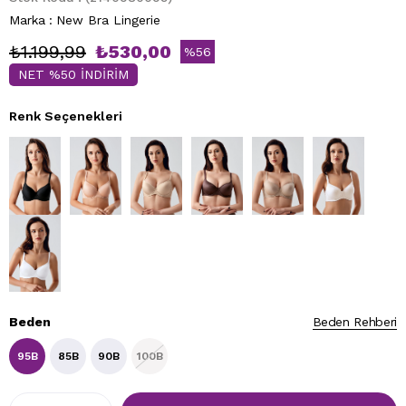
Marka
:
New Bra Lingerie
₺1.199,99
₺530,00
%
56
NET %50 İNDİRİM
İndirim
Renk Seçenekleri
Beden
Beden Rehberi
95B
85B
90B
100B