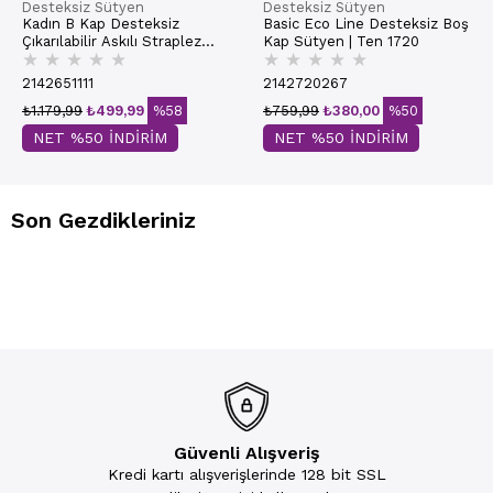
Desteksiz Sütyen
Desteksiz Sütyen
Kadın B Kap Desteksiz
Basic Eco Line Desteksiz Boş
Çıkarılabilir Askılı Straplez
Kap Sütyen | Ten 1720
★
★
★
★
★
★
★
★
★
★
Basic Sütyen | Ekru 7050
2142651111
2142720267
₺1.179,99
₺499,99
%58
₺759,99
₺380,00
%50
NET %50 İNDİRİM
NET %50 İNDİRİM
Son Gezdikleriniz
Güvenli Alışveriş
Kredi kartı alışverişlerinde 128 bit SSL