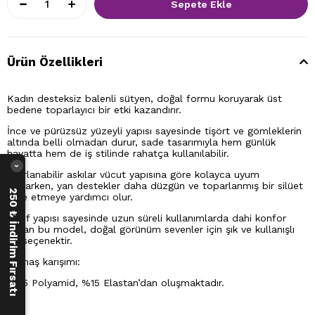
Ürün Özellikleri
Kadın desteksiz balenli sütyen, doğal formu koruyarak üst
bedene toparlayıcı bir etki kazandırır.
İnce ve pürüzsüz yüzeyli yapısı sayesinde tişört ve gömleklerin
altında belli olmadan durur, sade tasarımıyla hem günlük
hayatta hem de iş stilinde rahatça kullanılabilir.
›
Ayarlanabilir askılar vücut yapısına göre kolayca uyum
sağlarken, yan destekler daha düzgün ve toparlanmış bir silüet
250 ₺ İndirim Fırsatı
elde etmeye yardımcı olur.
Hafif yapısı sayesinde uzun süreli kullanımlarda dahi konfor
sunan bu model, doğal görünüm sevenler için şık ve kullanışlı
bir seçenektir.
Kumaş karışımı:
%85 Polyamid, %15 Elastan’dan oluşmaktadır.