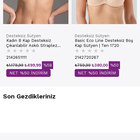
Desteksiz Sütyen
Desteksiz Sütyen
Kadın B Kap Desteksiz
Basic Eco Line Desteksiz Boş
Çıkarılabilir Askılı Straplez
Kap Sütyen | Ten 1720
★
★
★
★
★
★
★
★
★
★
Basic Sütyen | Ekru 7050
2142651111
2142720267
₺1.179,99
₺499,99
%58
₺759,99
₺380,00
%50
NET %50 İNDİRİM
NET %50 İNDİRİM
Son Gezdikleriniz