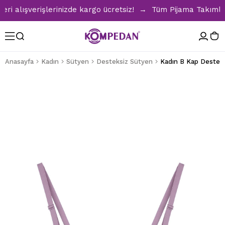
alışverişlerinizde kargo ücretsiz! → Tüm Pijama Takımların
Anasayfa
Kadın
Sütyen
Desteksiz Sütyen