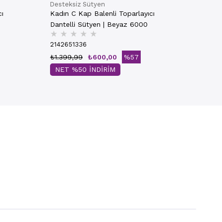
Desteksiz Sütyen
cı
Kadın C Kap Balenli Toparlayıcı
Dantelli Sütyen | Beyaz 6000
★
★
★
★
★
2142651336
₺1.399,99
₺600,00
%57
NET %50 İNDİRİM