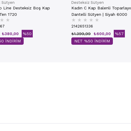
z Sütyen
Desteksiz Sütyen
o Line Desteksiz Boş Kap
Kadın C Kap Balenli Toparlayı
Sütyen | Ten 1720
Dantelli Sütyen | Siyah 6000
★
★
★
★
★
★
★
267
2142651336
₺380,00
%50
₺1.399,99
₺600,00
%57
0 İNDİRİM
NET %50 İNDİRİM