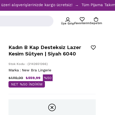
ışverişlerinizde kargo ücretsiz! → Tüm Pijama Takımlarında 
Favorilerim
Sepetim
Üye Girişi
Kadın B Kap Desteksiz Lazer
Kesim Sütyen | Siyah 6040
Stok Kodu
(2142651266)
Marka
:
New Bra Lingerie
₺1.119,99
₺559,99
%
50
NET %50 İNDİRİM
İndirim