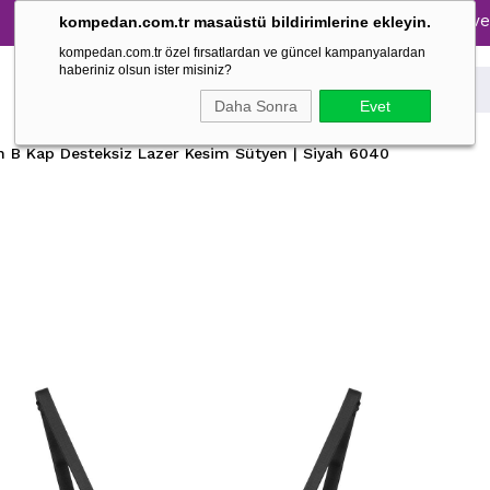
Tüm Pijama Takımlarında %30 İndirim → 1500 TL ve üzeri al
kompedan.com.tr masaüstü bildirimlerine ekleyin.
kompedan.com.tr özel fırsatlardan ve güncel kampanyalardan
haberiniz olsun ister misiniz?
Daha Sonra
Evet
n B Kap Desteksiz Lazer Kesim Sütyen | Siyah 6040