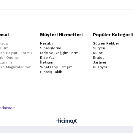
msal
Müşteri Hizmetleri
Popüler Kategoril
ızda
Hesabım
Sütyen Rehberi
a Biz
Siparişlerim
Sütyen
ise Başvuru Formu
İade ve Değişim Formu
Külot
 Yer Önerisi
Bize Yazın
Bralet
larımız
İletişim
Jartiyer
ise Mağazalarımız
Whatsapp İletişim
Büstiyer
Sipariş Takibi
kasıdır.