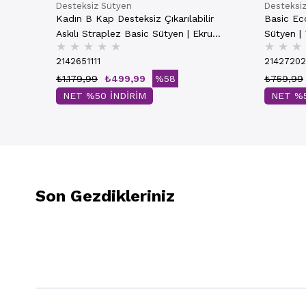
Desteksiz Sütyen
Desteksi
Kadın B Kap Desteksiz Çıkarılabilir
Basic Ec
Askılı Straplez Basic Sütyen | Ekru
★
★
★
★
★
★
★
★
7050
2142651111
2142720
₺1.179,99
₺499,99
%58
₺759,99
NET %50 İNDİRİM
NET %5
Son Gezdikleriniz