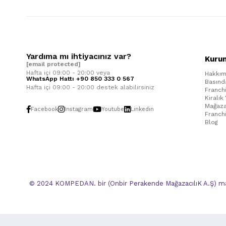
Yardıma mı ihtiyacınız var?
Kuru
[email protected]
Hafta içi 09:00 - 20:00 veya
Hakkım
WhatsApp Hattı +90 850 333 0 567
Basınd
Hafta içi 09:00 - 20:00 destek alabilirsiniz
Franch
Kiralık
Mağaza
Facebook
Instagram
Youtube
Linkedin
Franch
Blog
© 2024 KOMPEDAN. bir (Onbir Perakende MağazacılıK A.Ş) mar