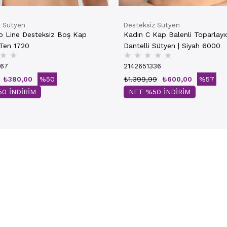
z Sütyen
Desteksiz Sütyen
o Line Desteksiz Boş Kap
Kadın C Kap Balenli Toparlayı
Sütyen | Ten 1720
Dantelli Sütyen | Siyah 6000
★
★
★
★
★
★
★
267
2142651336
₺380,00
%50
₺1.399,99
₺600,00
%57
0 İNDİRİM
NET %50 İNDİRİM