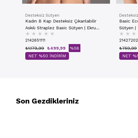
Desteksiz Sütyen
Desteksi
Kadın B Kap Desteksiz Çıkarılabilir
Basic Ec
Askılı Straplez Basic Sütyen | Ekru
★
★
★
★
★
★
★
★
7050
2142651111
2142720
₺1.179,99
₺499,99
%58
₺759,99
NET %50 İNDİRİM
NET %5
Son Gezdikleriniz