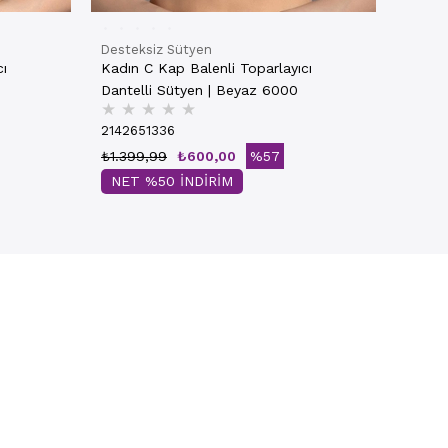
Desteksiz Sütyen
cı
Kadın C Kap Balenli Toparlayıcı
Dantelli Sütyen | Beyaz 6000
★
★
★
★
★
2142651336
₺1.399,99
₺600,00
%57
NET %50 İNDİRİM