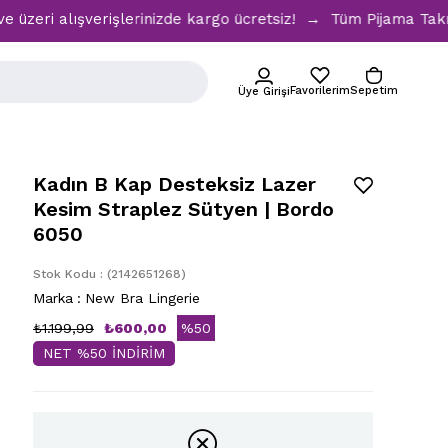
alışverişlerinizde kargo ücretsiz! → Tüm Pijama Takımlarınd
Favorilerim
Sepetim
Üye Girişi
Kadın B Kap Desteksiz Lazer
Kesim Straplez Sütyen | Bordo
6050
Stok Kodu
(2142651268)
Marka
:
New Bra Lingerie
₺1.199,99
₺600,00
%
50
NET %50 İNDİRİM
İndirim