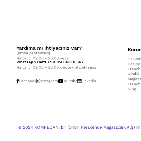
Yardıma mı ihtiyacınız var?
Kuru
[email protected]
Hafta içi 09:00 - 20:00 veya
Hakkım
WhatsApp Hattı +90 850 333 0 567
Basınd
Hafta içi 09:00 - 20:00 destek alabilirsiniz
Franch
Kiralık
Mağaza
Facebook
Instagram
Youtube
Linkedin
Franch
Blog
© 2024 KOMPEDAN. bir (Onbir Perakende MağazacılıK A.Ş) mar