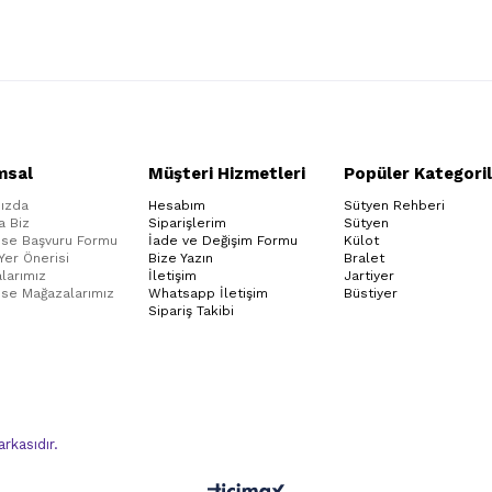
msal
Müşteri Hizmetleri
Popüler Kategoril
ızda
Hesabım
Sütyen Rehberi
a Biz
Siparişlerim
Sütyen
ise Başvuru Formu
İade ve Değişim Formu
Külot
 Yer Önerisi
Bize Yazın
Bralet
larımız
İletişim
Jartiyer
ise Mağazalarımız
Whatsapp İletişim
Büstiyer
Sipariş Takibi
kasıdır.