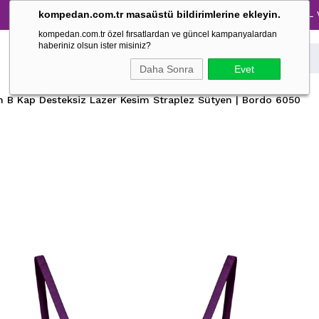
Tüm Pijama Takımlarında %30 İndirim → 1500 TL ve üzeri 
kompedan.com.tr masaüstü bildirimlerine ekleyin.
kompedan.com.tr özel fırsatlardan ve güncel kampanyalardan
haberiniz olsun ister misiniz?
Daha Sonra
Evet
n B Kap Desteksiz Lazer Kesim Straplez Sütyen | Bordo 6050