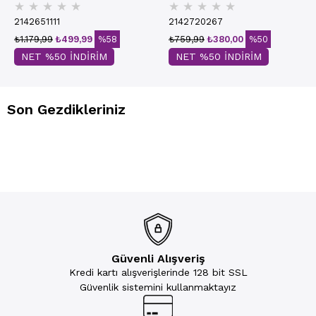
★
★
★
★
★
★
★
★
★
★
Basic Sütyen | Ekru 7050
2142651111
2142720267
₺1.179,99
₺499,99
%58
₺759,99
₺380,00
%50
NET %50 İNDİRİM
NET %50 İNDİRİM
Son Gezdikleriniz
Güvenli Alışveriş
Kredi kartı alışverişlerinde 128 bit SSL
Güvenlik sistemini kullanmaktayız