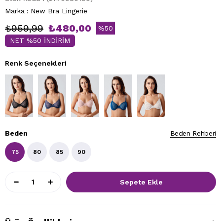
Marka
:
New Bra Lingerie
₺959,99
₺480,00
%
50
NET %50 İNDİRİM
İndirim
Renk Seçenekleri
Beden
Beden Rehberi
75
80
85
90