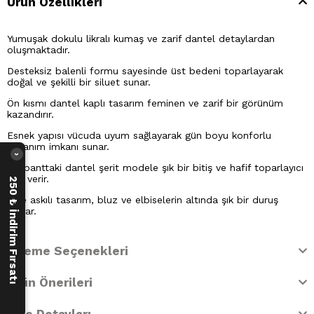
Ürün Özellikleri
Yumuşak dokulu likralı kumaş ve zarif dantel detaylardan
oluşmaktadır.
Desteksiz balenli formu sayesinde üst bedeni toparlayarak
doğal ve şekilli bir siluet sunar.
Ön kısmı dantel kaplı tasarım feminen ve zarif bir görünüm
kazandırır.
Esnek yapısı vücuda uyum sağlayarak gün boyu konforlu
kullanım imkanı sunar.
›
Alt banttaki dantel şerit modele şık bir bitiş ve hafif toparlayıcı
etki verir.
250 ₺ İndirim Fırsatı
İnce askılı tasarım, bluz ve elbiselerin altında şık bir duruş
sağlar.
Ödeme Seçenekleri
Ürün Önerileri
İade Detayları