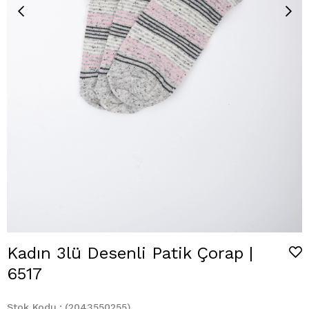
Kadın 3lü Desenli Patik Çorap |
6517
Stok Kodu
(2043550255)