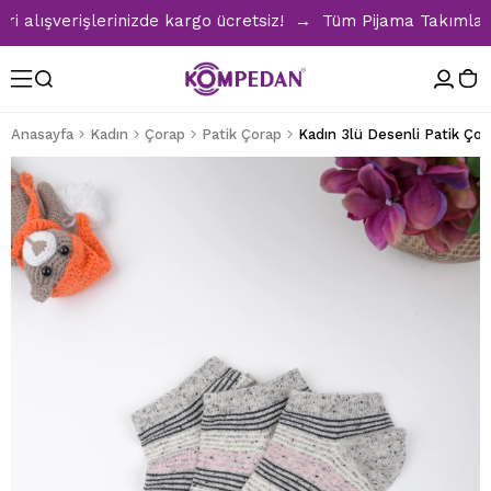
ışverişlerinizde kargo ücretsiz! → Tüm Pijama Takımlarında
Anasayfa
Kadın
Çorap
Patik Çorap
Kadın 3lü Desenli Patik Çor