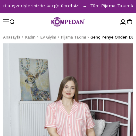
lışverişlerinizde kargo ücretsiz! → Tüm Pijama Takımlarında
Anasayfa
Kadın
Ev Giyim
Pijama Takımı