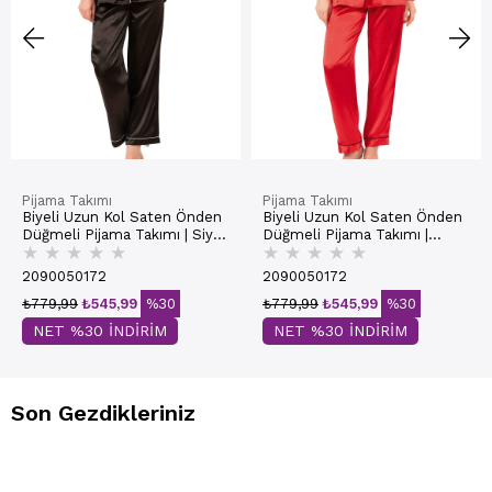
Pijama Takımı
Pijama Takımı
Biyeli Uzun Kol Saten Önden
Biyeli Uzun Kol Saten Önden
Düğmeli Pijama Takımı | Siyah
Düğmeli Pijama Takımı |
★
★
★
★
★
★
★
★
★
★
7647
Kırmızı 7647
2090050172
2090050172
₺779,99
₺545,99
%30
₺779,99
₺545,99
%30
NET %30 İNDİRİM
NET %30 İNDİRİM
Son Gezdikleriniz