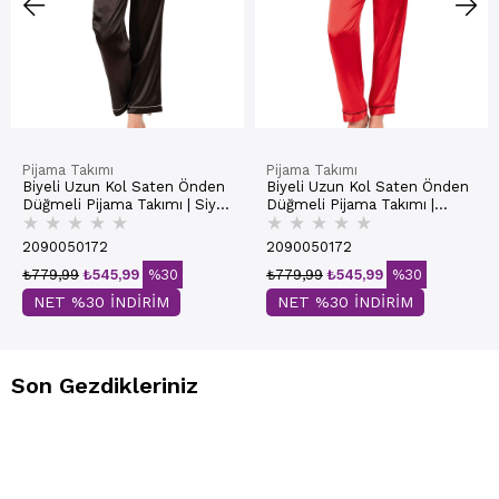
Pijama Takımı
Pijama Takımı
Biyeli Uzun Kol Saten Önden
Biyeli Uzun Kol Saten Önden
Düğmeli Pijama Takımı | Siyah
Düğmeli Pijama Takımı |
★
★
★
★
★
★
★
★
★
★
7647
Kırmızı 7647
2090050172
2090050172
₺779,99
₺545,99
%30
₺779,99
₺545,99
%30
NET %30 İNDİRİM
NET %30 İNDİRİM
Son Gezdikleriniz