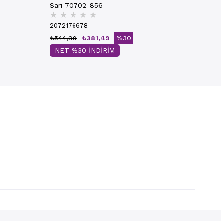
Sarı 70702-856
★
★
★
★
★
2072176678
₺544,99
₺381,49
%30
NET %30 İNDİRİM