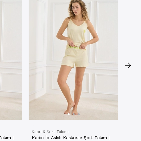
Kapri 
Kadın 
Haki 
★
★
20721
₺544,
NET
Kapri & Şort Takımı
Takım |
Kadın İp Askılı Kaşkorse Şort Takım |