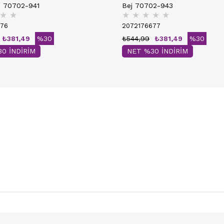
i 70702-941
Bej 70702-943
★
★
★
★
★
★
★
676
2072176677
₺381,49
%30
₺544,99
₺381,49
%30
0 İNDİRİM
NET %30 İNDİRİM