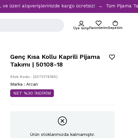
i alışverişlerinizde kargo ücretsiz! → Tüm Pijama Takımlar
Favorilerim
Sepetim
Üye Girişi
Genç Kısa Kollu Kaprili Pijama
Takımı | 50108-18
Stok Kodu
(2072176165)
Marka
:
Arcan
NET %30 İNDİRİM
Ürün stoklarımızda kalmamıştır.