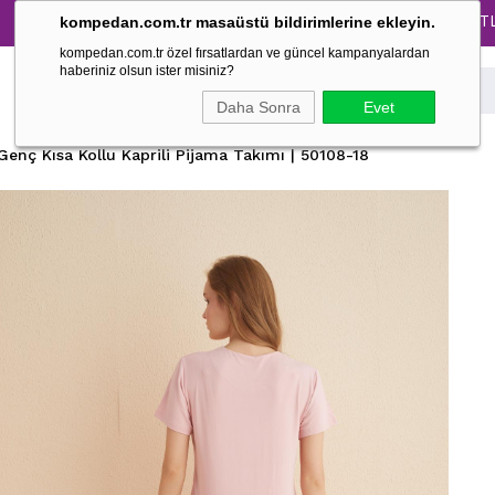
Tüm Pijama Takımlarında %30 İndirim → 1500 TL ve üzer
kompedan.com.tr masaüstü bildirimlerine ekleyin.
kompedan.com.tr özel fırsatlardan ve güncel kampanyalardan
haberiniz olsun ister misiniz?
Daha Sonra
Evet
Genç Kısa Kollu Kaprili Pijama Takımı | 50108-18