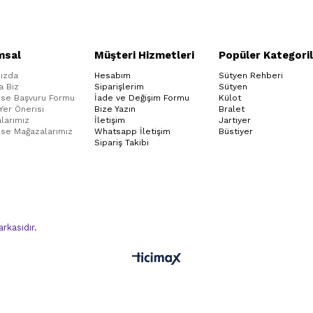
msal
Müşteri Hizmetleri
Popüler Kategoril
ızda
Hesabım
Sütyen Rehberi
a Biz
Siparişlerim
Sütyen
ise Başvuru Formu
İade ve Değişim Formu
Külot
 Yer Önerisi
Bize Yazın
Bralet
larımız
İletişim
Jartiyer
ise Mağazalarımız
Whatsapp İletişim
Büstiyer
Sipariş Takibi
kasıdır.