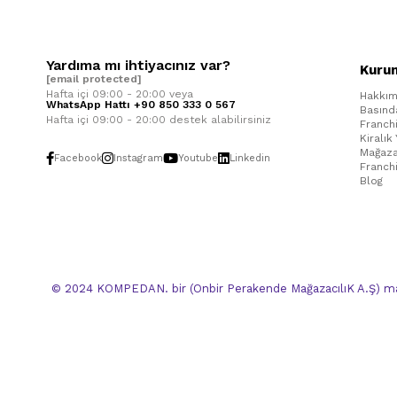
Yardıma mı ihtiyacınız var?
Kuru
[email protected]
Hafta içi 09:00 - 20:00 veya
Hakkım
WhatsApp Hattı +90 850 333 0 567
Basınd
Hafta içi 09:00 - 20:00 destek alabilirsiniz
Franch
Kiralık
Mağaza
Facebook
Instagram
Youtube
Linkedin
Franch
Blog
© 2024 KOMPEDAN. bir (Onbir Perakende MağazacılıK A.Ş) mar