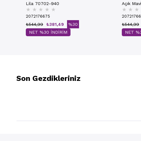
Lila 70702-940
Açık Mav
★
★
★
★
★
★
★
★
2072176675
2072176
₺544,99
₺381,49
%30
₺544,99
NET %30 İNDİRİM
NET %3
Son Gezdikleriniz