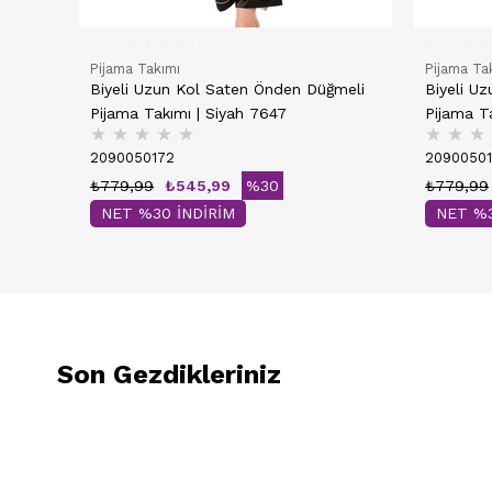
Pijama Takımı
Pijama Ta
Biyeli Uzun Kol Saten Önden Düğmeli
Biyeli U
Pijama Takımı | Siyah 7647
Pijama Ta
★
★
★
★
★
★
★
★
2090050172
2090050
₺779,99
₺545,99
%30
₺779,99
NET %30 İNDİRİM
NET %3
Son Gezdikleriniz