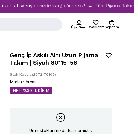
ışverişlerinizde kargo ücretsiz! → Tüm Pijama Takımlarında 
Favorilerim
Sepetim
Üye Girişi
Genç İp Askılı Altı Uzun Pijama
Takım | Siyah 80115-58
Stok Kodu
(2072176102)
Marka
:
Arcan
NET %30 İNDİRİM
Ürün stoklarımızda kalmamıştır.