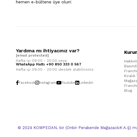
hemen e-bültene üye olun!
Yardıma mı ihtiyacınız var?
Kuru
[email protected]
Hafta içi 09:00 - 20:00 veya
Hakkım
WhatsApp Hattı +90 850 333 0 567
Basınd
Hafta içi 09:00 - 20:00 destek alabilirsiniz
Franch
Kiralık
Mağaza
Facebook
Instagram
Youtube
Linkedin
Franch
Blog
© 2024 KOMPEDAN. bir (Onbir Perakende MağazacılıK A.Ş) mar