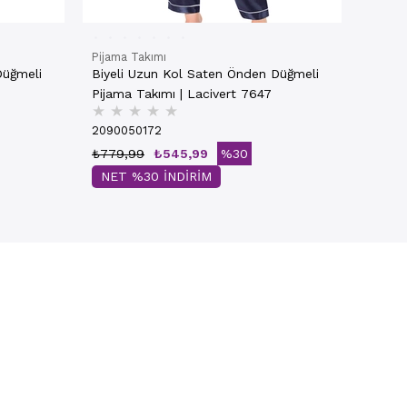
Pijama Takımı
Düğmeli
Biyeli Uzun Kol Saten Önden Düğmeli
Pijama Takımı | Lacivert 7647
★
★
★
★
★
2090050172
₺779,99
₺545,99
%30
NET %30 İNDİRİM