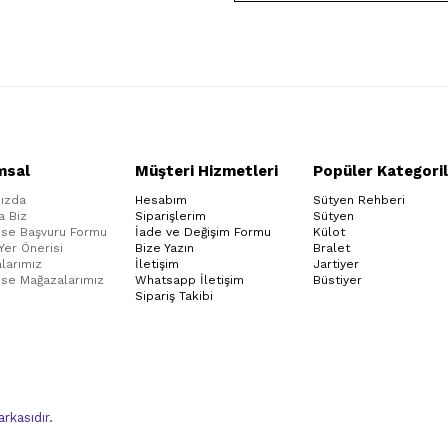
msal
Müşteri Hizmetleri
Popüler Kategoril
ızda
Hesabım
Sütyen Rehberi
a Biz
Siparişlerim
Sütyen
ise Başvuru Formu
İade ve Değişim Formu
Külot
 Yer Önerisi
Bize Yazın
Bralet
larımız
İletişim
Jartiyer
ise Mağazalarımız
Whatsapp İletişim
Büstiyer
Sipariş Takibi
kasıdır.