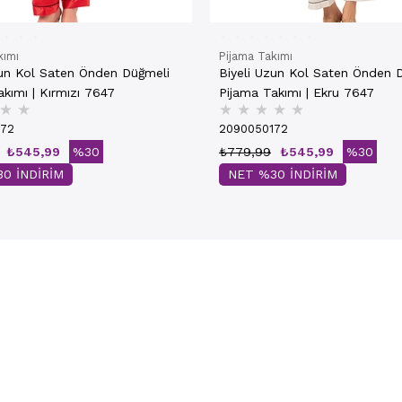
kımı
Pijama Takımı
zun Kol Saten Önden Düğmeli
Biyeli Uzun Kol Saten Önden 
kımı | Kırmızı 7647
Pijama Takımı | Ekru 7647
★
★
★
★
★
★
★
172
2090050172
₺545,99
%30
₺779,99
₺545,99
%30
0 İNDİRİM
NET %30 İNDİRİM