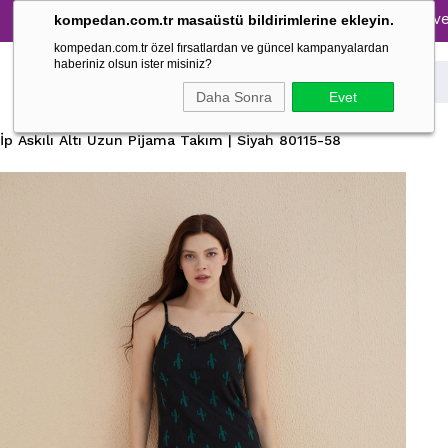
Tüm Pijama Takımlarında %30 İndirim → 1500 TL ve üzeri al
kompedan.com.tr masaüstü bildirimlerine ekleyin.
kompedan.com.tr özel fırsatlardan ve güncel kampanyalardan
haberiniz olsun ister misiniz?
Daha Sonra
Evet
İp Askılı Altı Uzun Pijama Takım | Siyah 80115-58