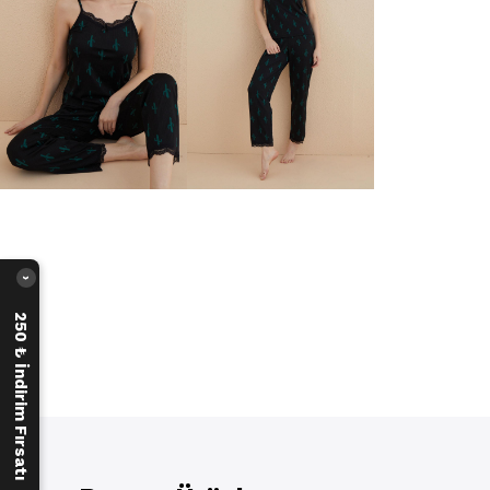
›
250 ₺ İndirim Fırsatı