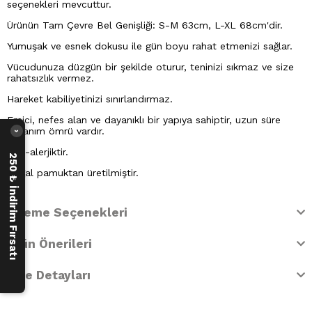
seçenekleri mevcuttur.
Ürünün Tam Çevre Bel Genişliği: S-M 63cm, L-XL 68cm'dir.
Yumuşak ve esnek dokusu ile gün boyu rahat etmenizi sağlar.
Vücudunuza düzgün bir şekilde oturur, teninizi sıkmaz ve size
rahatsızlık vermez.
Hareket kabiliyetinizi sınırlandırmaz.
Emici, nefes alan ve dayanıklı bir yapıya sahiptir, uzun süre
kullanım ömrü vardır.
›
Anti-alerjiktir.
250 ₺ İndirim Fırsatı
Doğal pamuktan üretilmiştir.
Ödeme Seçenekleri
Ürün Önerileri
İade Detayları