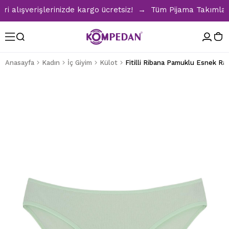
lışverişlerinizde kargo ücretsiz! → Tüm Pijama Takımlarında
Anasayfa
Kadın
İç Giyim
Külot