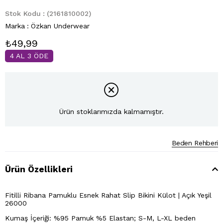
Stok Kodu
(2161810002)
Marka
:
Özkan Underwear
₺49,99
4 AL 3 ÖDE
Ürün stoklarımızda kalmamıştır.
Beden Rehberi
Ürün Özellikleri
Fitilli Ribana Pamuklu Esnek Rahat Slip Bikini Külot | Açık Yeşil
26000
Kumaş İçeriği: %95 Pamuk %5 Elastan; S-M, L-XL beden