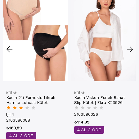
Külot
Külot
Kadın 2'li Pamuklu Likralı
Kadın Viskon Esnek Rahat
Hamile Lohusa Külot
Slip Külot | Ekru K23926
★
★
★
★
★
★
★
★
★
★
2163580026
2
2163580088
₺114,99
₺169,99
4 AL 3 ÖDE
4 AL 3 ÖDE