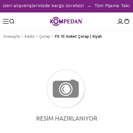
i alışverişlerinizde kargo ücretsiz! → Tüm Pijama Takımlar
Anasayfa
Kadın
Çorap
Fit 15 Soket Çorap | Siyah