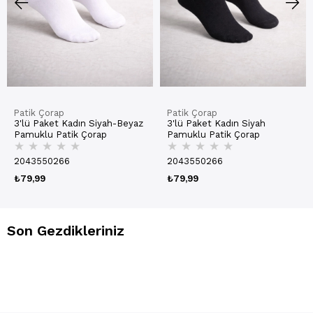
Patik Çorap
Patik Çorap
3'lü Paket Kadın Siyah-Beyaz
3'lü Paket Kadın Siyah
Pamuklu Patik Çorap
Pamuklu Patik Çorap
★
★
★
★
★
★
★
★
★
★
2043550266
2043550266
₺79,99
₺79,99
Son Gezdikleriniz