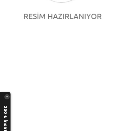
›
250 ₺ İndirim Fırsatı