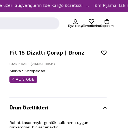
i alışverişlerinizde kargo ücretsiz! → Tüm Pijama Takımlar
Favorilerim
Sepetim
Üye Girişi
Fit 15 Dizaltı Çorap | Bronz
Stok Kodu
(2043560058)
Marka
:
Kompedan
4 AL 3 ÖDE
Ürün Özellikleri
Rahat tasarımıyla günlük kullanıma uygun
mükemmel bir seçenektir.