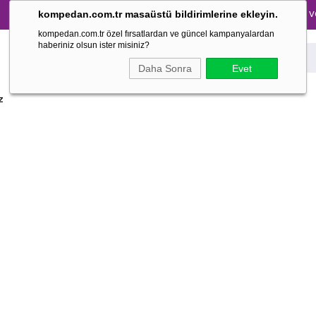
Tüm Pijama Takımlarında %30 İndirim → 1500 TL ve üzer
kompedan.com.tr masaüstü bildirimlerine ekleyin.
kompedan.com.tr özel fırsatlardan ve güncel kampanyalardan
haberiniz olsun ister misiniz?
Daha Sonra
Evet
z