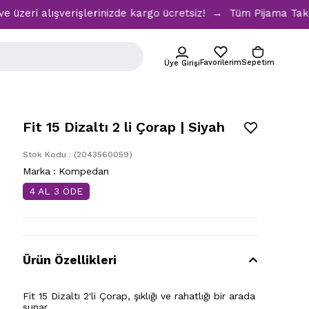
ri alışverişlerinizde kargo ücretsiz! → Tüm Pijama Takımla
Favorilerim
Sepetim
Üye Girişi
Fit 15 Dizaltı 2 li Çorap | Siyah
Stok Kodu
(2043560059)
Marka
:
Kompedan
4 AL 3 ÖDE
Ürün Özellikleri
Fit 15 Dizaltı 2'li Çorap, şıklığı ve rahatlığı bir arada
sunar.