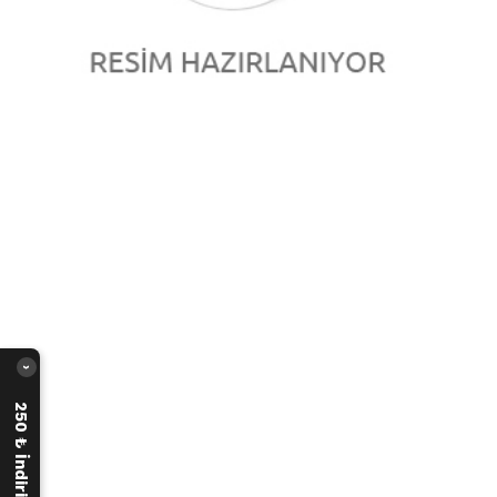
›
250 ₺ İndirim Fırsatı