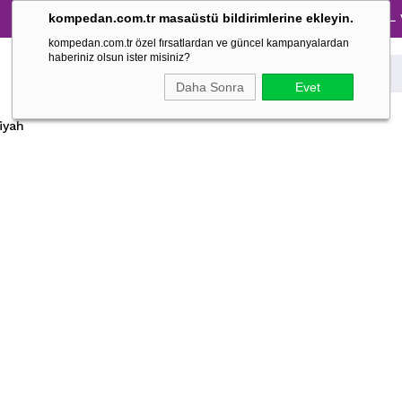
Tüm Pijama Takımlarında %30 İndirim → 1500 TL ve üze
kompedan.com.tr masaüstü bildirimlerine ekleyin.
kompedan.com.tr özel fırsatlardan ve güncel kampanyalardan
haberiniz olsun ister misiniz?
Daha Sonra
Evet
Siyah