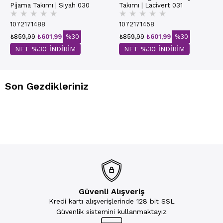
Pijama Takımı | Siyah 030
Takımı | Lacivert 031
★
★
★
★
★
★
★
★
★
★
1072171488
1072171458
₺859,99
₺601,99
%30
₺859,99
₺601,99
%30
NET %30 İNDİRİM
NET %30 İNDİRİM
Son Gezdikleriniz
Güvenli Alışveriş
Kredi kartı alışverişlerinde 128 bit SSL
Güvenlik sistemini kullanmaktayız