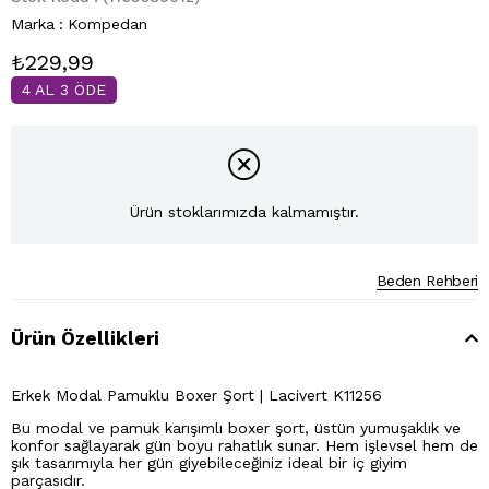
Marka
:
Kompedan
₺229,99
4 AL 3 ÖDE
Ürün stoklarımızda kalmamıştır.
Beden Rehberi
Ürün Özellikleri
Erkek Modal Pamuklu Boxer Şort | Lacivert K11256
Bu modal ve pamuk karışımlı boxer şort, üstün yumuşaklık ve
konfor sağlayarak gün boyu rahatlık sunar. Hem işlevsel hem de
şık tasarımıyla her gün giyebileceğiniz ideal bir iç giyim
parçasıdır.