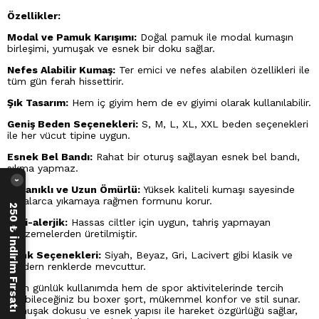
Özellikler:
Modal ve Pamuk Karışımı:
Doğal pamuk ile modal kumaşın
birleşimi, yumuşak ve esnek bir doku sağlar.
Nefes Alabilir Kumaş:
Ter emici ve nefes alabilen özellikleri ile
tüm gün ferah hissettirir.
Şık Tasarım:
Hem iç giyim hem de ev giyimi olarak kullanılabilir.
Geniş Beden Seçenekleri:
S, M, L, XL, XXL beden seçenekleri
ile her vücut tipine uygun.
Esnek Bel Bandı:
Rahat bir oturuş sağlayan esnek bel bandı,
sıkma yapmaz.
›
Dayanıklı ve Uzun Ömürlü:
Yüksek kaliteli kumaşı sayesinde
defalarca yıkamaya rağmen formunu korur.
250 ₺ İndirim Fırsatı
Anti-alerjik:
Hassas ciltler için uygun, tahriş yapmayan
malzemelerden üretilmiştir.
Renk Seçenekleri:
Siyah, Beyaz, Gri, Lacivert gibi klasik ve
modern renklerde mevcuttur.
Hem günlük kullanımda hem de spor aktivitelerinde tercih
edebileceğiniz bu boxer şort, mükemmel konfor ve stil sunar.
Yumuşak dokusu ve esnek yapısı ile hareket özgürlüğü sağlar,