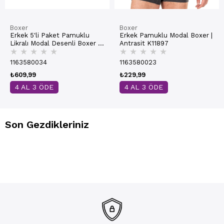
Boxer
Boxer
Erkek 5'li Paket Pamuklu
Erkek Pamuklu Modal Boxer |
Likralı Modal Desenli Boxer |
Antrasit K11897
★
★
★
★
★
★
★
★
★
★
11113
1163580034
1163580023
₺609,99
₺229,99
4 AL 3 ÖDE
4 AL 3 ÖDE
Son Gezdikleriniz