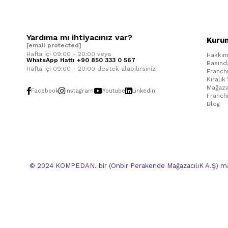
Yardıma mı ihtiyacınız var?
Kuru
[email protected]
Hafta içi 09:00 - 20:00 veya
Hakkım
WhatsApp Hattı +90 850 333 0 567
Basınd
Hafta içi 09:00 - 20:00 destek alabilirsiniz
Franch
Kiralık
Mağaza
Facebook
Instagram
Youtube
Linkedin
Franch
Blog
© 2024 KOMPEDAN. bir (Onbir Perakende MağazacılıK A.Ş) mar