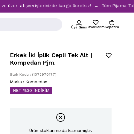
ri alışverişlerinizde kargo ücretsiz! → Tüm Pijama Takımla
Favorilerim
Sepetim
Üye Girişi
Erkek İki İplik Cepli Tek Alt |
Kompedan Pjm.
Stok Kodu
(1072970177)
Marka
:
Kompedan
NET %30 İNDİRİM
Ürün stoklarımızda kalmamıştır.