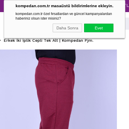
Tüm Pijama Takımlarında %30 İndirim → 1500 TL ve üze
kompedan.com.tr masaüstü bildirimlerine ekleyin.
kompedan.com.tr özel fırsatlardan ve güncel kampanyalardan
haberiniz olsun ister misiniz?
Daha Sonra
Evet
Erkek İki İplik Cepli Tek Alt | Kompedan Pjm.