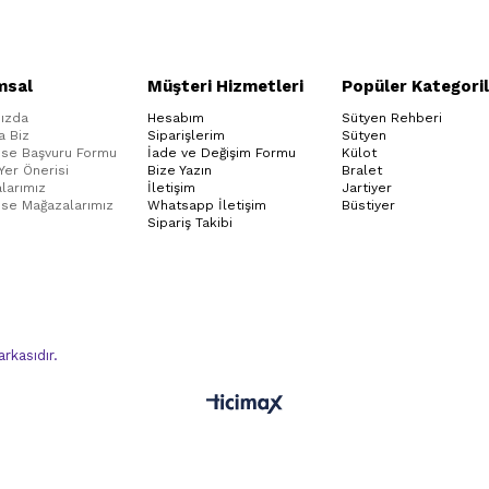
msal
Müşteri Hizmetleri
Popüler Kategoril
ızda
Hesabım
Sütyen Rehberi
a Biz
Siparişlerim
Sütyen
ise Başvuru Formu
İade ve Değişim Formu
Külot
 Yer Önerisi
Bize Yazın
Bralet
larımız
İletişim
Jartiyer
ise Mağazalarımız
Whatsapp İletişim
Büstiyer
Sipariş Takibi
kasıdır.